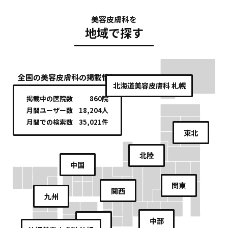
美容皮膚科を
地域で探す
全国の美容皮膚科の掲載情報
北海道
美容皮膚科 札幌
掲載中の医院数
860院
月間ユーザー数
18,204人
月間での検索数
35,021件
東北
北陸
中国
関東
関西
九州
中部
四国