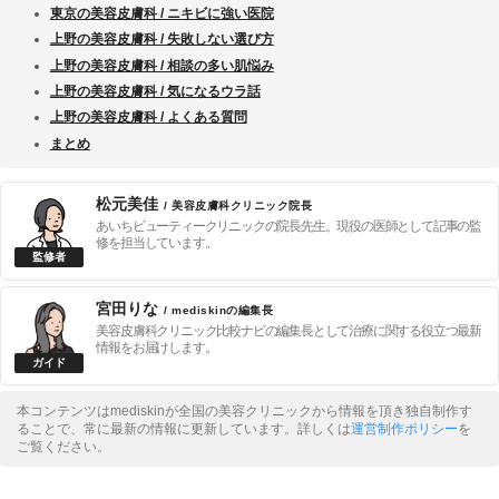
東京の美容皮膚科 / ニキビに強い医院
上野の美容皮膚科 / 失敗しない選び方
上野の美容皮膚科 / 相談の多い肌悩み
上野の美容皮膚科 / 気になるウラ話
上野の美容皮膚科 / よくある質問
まとめ
松元美佳
/ 美容皮膚科クリニック院長
あいちビューティークリニックの院長先生。現役の医師として記事の監
修を担当しています。
宮田りな
/ mediskinの編集長
美容皮膚科クリニック比較ナビの編集長として治療に関する役立つ最新
情報をお届けします。
本コンテンツはmediskinが全国の美容クリニックから情報を頂き独自制作す
ることで、常に最新の情報に更新しています。詳しくは
運営制作ポリシー
を
ご覧ください。