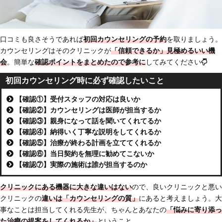
口コミも良さそうであれば
初回カウンセリングの予約
を取りましょう。
カウンセリングはそのクリニックが
「信頼できるか」見極めるいい機
会
。簡単な
確認ポイントをまとめたので参考に
してみてください
初回カウンセリング時に必ず確認したいこと
【確認①】受付スタッフの対応は良いか
【確認②】カウンセリングは医師が担当するか
【確認③】親身になって話を聞いてくれてるか
【確認④】納得いく丁寧な説明をしてくれるか
【確認⑤】治療が終わる計画を立ててくれるか
【確認⑥】当日契約を無理に勧めてこないか
【確認⑦】実際の施術は誰が担当するのか
クリニックにある機器に大きな違いはない
ので、良いクリニックと悪い
クリニックの
違いは「
カウンセリングの質」
にあると考えましょう。大
事なことは担当してくれる先生が、ちゃんとあなたの
「悩みに寄り添っ
た治療の提案をしてくれるか」
ということ。