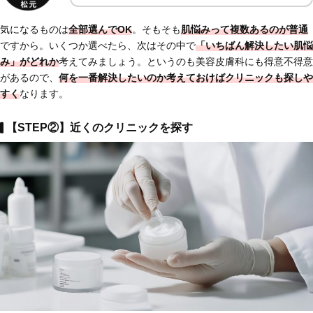
気になるものは
全部選んでOK
。そもそも
肌悩みって複数あるのが普通
ですから。いくつか選べたら、次はその中で
「いちばん解決したい肌悩
み」がどれか
考えてみましょう。というのも美容皮膚科にも得意不得意
があるので、
何を一番解決したいのか考えておけば
クリニックも探しや
すく
なります。
【STEP②】近くのクリニックを探す