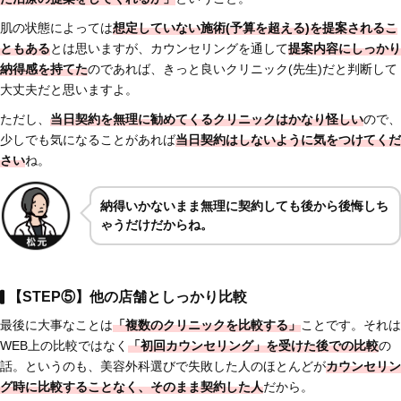
肌の状態によっては
想定していない施術(予算を超える)を提案されるこ
ともある
とは思いますが、カウンセリングを通して
提案内容にしっかり
納得感を持てた
のであれば、きっと良いクリニック(先生)だと判断して
大丈夫だと思いますよ。
ただし、
当日契約を無理に勧めてくるクリニックはかなり怪しい
ので、
少しでも気になることがあれば
当日契約はしないように気をつけてくだ
さい
ね。
納得いかないまま無理に契約しても後から後悔しち
ゃうだけだからね。
【STEP⑤】他の店舗としっかり比較
最後に大事なことは
「複数のクリニックを比較する」
ことです。それは
WEB上の比較ではなく
「初回カウンセリング」を受けた後での比較
の
話。というのも、美容外科選びで失敗した人のほとんどが
カウンセリン
グ時に比較することなく、そのまま契約した人
だから。