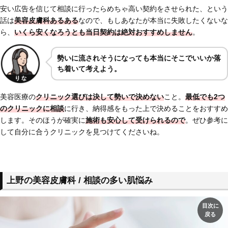
安い広告を信じて相談に行ったらめちゃ高い契約をさせられた、という
話は
美容皮膚科あるある
なので、もしあなたが本当に失敗したくないな
ら、
いくら安くなろうとも当日契約は絶対おすすめしません
。
勢いに流されそうになっても本当にそこでいいか落
ち着いて考えよう。
美容医療の
クリニック選びは決して勢いで決めない
こと。
最低でも2つ
のクリニックに相談
に行き、納得感をもった上で決めることをおすすめ
します。そのほうが確実に
施術も安心して受けられるので
。ぜひ参考に
して自分に合うクリニックを見つけてくださいね。
上野の美容皮膚科 / 相談の多い肌悩み
目次に
戻る