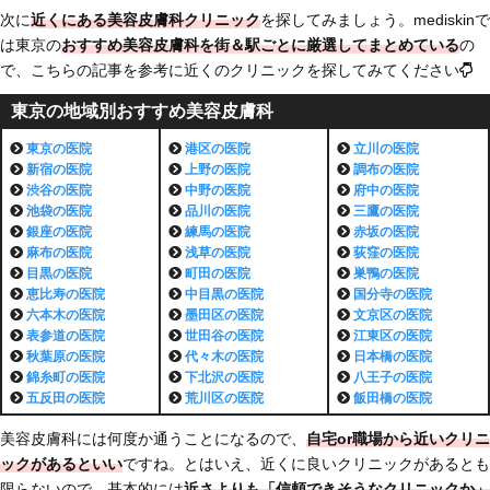
次に
近くにある美容皮膚科クリニック
を探してみましょう。mediskinで
は東京の
おすすめ美容皮膚科を街＆駅ごとに厳選してまとめている
の
で、こちらの記事を参考に近くのクリニックを探してみてください
東京の地域別おすすめ美容皮膚科
東京の医院
港区
の医院
立川
の医院
新宿
の医院
上野
の医院
調布
の医院
渋谷
の医院
中野
の医院
府中
の医院
池袋
の医院
品川
の医院
三鷹
の医院
銀座
の医院
練馬
の医院
赤坂
の医院
麻布
の医院
浅草
の医院
荻窪
の医院
目黒
の医院
町田
の医院
巣鴨
の医院
恵比寿
の医院
中目黒
の医院
国分寺
の医院
六本木
の医院
墨田区
の医院
文京区
の医院
表参道
の医院
世田谷
の医院
江東区
の医院
秋葉原
の医院
代々木
の医院
日本橋
の医院
錦糸町
の医院
下北沢
の医院
八王子
の医院
五反田
の医院
荒川区
の医院
飯田橋
の医院
美容皮膚科には何度か通うことになるので、
自宅or職場から近いクリニ
ックがあるといい
ですね。とはいえ、近くに良いクリニックがあるとも
限らないので、基本的には
近さよりも「信頼できそうなクリニックか」