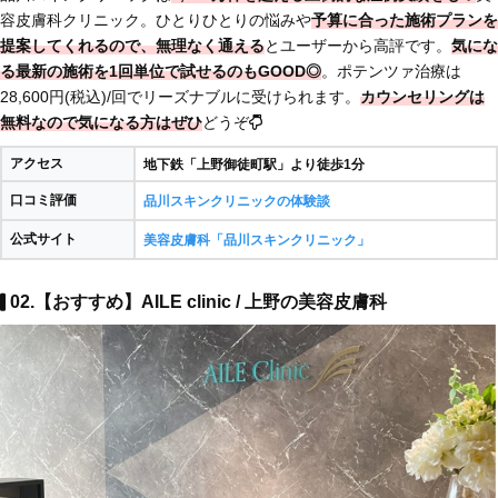
容皮膚科クリニック。ひとりひとりの悩みや
予算に合った施術プランを
提案
してくれるので、無理なく通える
とユーザーから高評です。
気にな
る最新の施術を1回単位で試せるのもGOOD◎
。ポテンツァ治療は
28,600円(税込)/回でリーズナブルに受けられます。
カウンセリングは
無料なので気になる方はぜひ
どうぞ
アクセス
地下鉄「上野御徒町駅」より徒歩1分
口コミ評価
品川スキンクリニックの体験談
公式サイト
美容皮膚科「品川スキンクリニック」
02.【おすすめ】AILE clinic / 上野の美容皮膚科