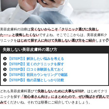
美容皮膚科の治療は
安くないからこそ「クリニック選びに失敗し
た･･･」と後悔したくない
ですよね。そこでここからは、美容皮膚科ク
リニックを
はじめて探す人に向けて
失敗しない選び方をご紹介
します
失敗しない美容皮膚科の選び方
【STEP①】解決したい悩みを考える
【STEP②】近くのクリニックを探す
【STEP③】口コミ体験談も見ておく
【STEP④】初回カウンセリングで確認
【STEP⑤】他の店舗としっかり比較
どれも美容皮膚科選びで
失敗しないために大事なSTEP
。はじめてクリ
ニックを探す
「初心者さん向け」にまとめた
ので、ぜひ飛ばさず読んで
みて
くださいね。それでは順番にご紹介していきましょう。