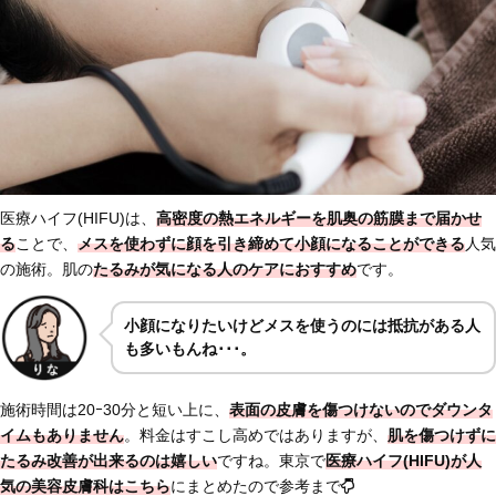
医療ハイフ(HIFU)は、
高密度の熱エネルギーを肌奥の筋膜まで届かせ
る
ことで、
メスを使わずに顔を引き締めて小顔になることができる
人気
の施術。肌の
たるみが気になる人のケアにおすすめ
です。
小顔になりたいけどメスを使うのには抵抗がある人
も多いもんね･･･。
施術時間は20ｰ30分と短い上に、
表面の皮膚を傷つけないのでダウンタ
イムもありません
。料金はすこし高めではありますが、
肌を傷つけずに
たるみ改善が出来るのは嬉しい
ですね。東京で
医療ハイフ(HIFU)が人
気の美容皮膚科はこちら
にまとめたので参考まで