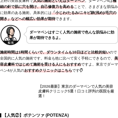
上野の美容皮膚科で
人気の施術といえばダーマペン
。ダーマペン4は
極
細の針で肌に穴を開け、自己修復力を高める
ことで、さまざまな肌悩み
に効果のある施術。具体的には
「小じわ/たるみ/ニキビ跡(浅め)/毛穴の
開き」などへの幅広い効果が期待
できます。
ダーマペンはすごく人気の施術で色んな肌悩みに効
果が期待できるよ。
施術時間は1時間くらいで、ダウンタイムも10日ほどと比較的短い
ので
全国的に人気の施術です。料金も他に比べて安く手軽にできるので、
美
容皮膚科ではじめて施術を受ける人にもおすすめ
ですよ。東京でダーマ
ペン4が人気の
おすすめクリニックはこちら
です
【2026最新】東京のダーマペンで人気の美容
皮膚科クリニック5選！口コミ評判の医院を厳
選！
【人気②】ポテンツァ (POTENZA)