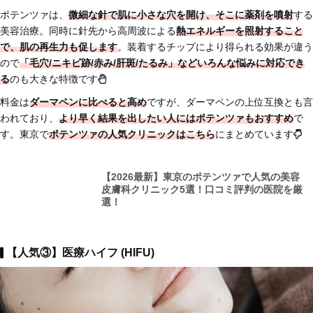
ポテンツァは、
微細な針で肌に小さな穴を開け、そこに薬剤を噴射
する
美容治療。同時に針先から高周波による
熱エネルギーを照射すること
で、肌の再生力も促します
。装着するチップにより得られる効果が違う
ので
「毛穴/ニキビ跡/赤み/肝斑/たるみ」などいろんな悩みに対応でき
る
のも大きな特徴です
料金は
ダーマペンに比べると高め
ですが、ダーマペンの上位互換とも言
われており、
より早く結果を出したい人にはポテンツァもおすすめ
で
す。東京で
ポテンツァの人気クリニックはこちら
にまとめています
【2026最新】東京のポテンツァで人気の美容
皮膚科クリニック5選！口コミ評判の医院を厳
選！
【人気③】医療ハイフ (HIFU)