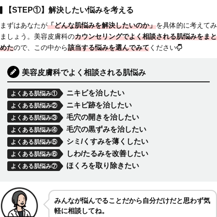
【STEP①】解決したい悩みを考える
まずはあなたが
「どんな肌悩みを解決したいのか」
を具体的に考えてみ
ましょう。美容皮膚科の
カウンセリングでよく相談される肌悩みをまと
めた
ので、この中から
該当する悩みを選んでみて
ください
美容皮膚科でよく相談される肌悩み
ニキビを治したい
よくある肌悩み①
ニキビ跡を治したい
よくある肌悩み②
毛穴の開きを治したい
よくある肌悩み③
毛穴の黒ずみを治したい
よくある肌悩み④
シミ/くすみを薄くしたい
よくある肌悩み⑤
しわ/たるみを改善したい
よくある肌悩み⑥
ほくろを取り除きたい
よくある肌悩み⑦
みんなが悩んでることだから自分だけだと思わず気
軽に相談してね。