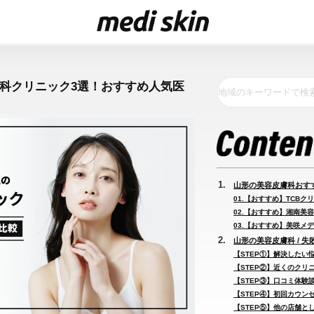
膚科クリニック3選！おすすめ人気医
山形の美容皮膚科おす
01.【おすすめ】TCBク
02.【おすすめ】湘南美容
03.【おすすめ】美咲メデ
山形の美容皮膚科 / 
【STEP①】解決したい
【STEP②】近くのクリ
【STEP③】口コミ体験
【STEP④】初回カウン
【STEP⑤】他の店舗と