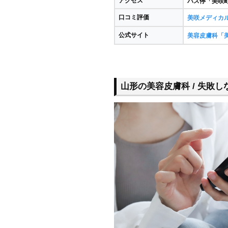
アクセス
バス停「美咲
口コミ評価
美咲メディカ
公式サイト
美容皮膚科「
山形の美容皮膚科 / 失敗し