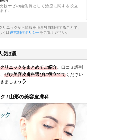
の編集長
比較ナビの編集長として治療に関する役立
ます。
美容クリニックから情報を頂き独自制作することで、
しくは
運営制作ポリシー
をご覧ください。
人気3選
クリニックをまとめてご紹介
。口コミ評判
、
ぜひ美容皮膚科選びに役立てて
ください
きましょう
ク / 山形の美容皮膚科