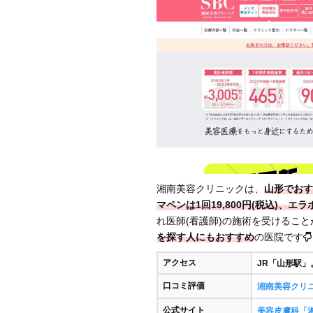
湘南美容クリニックは、
山形でおす
マペン
は1回
19,800円(税込)
、
エラ
れ医師(看護師)の施術を受けるこ
を探す人にもおすすめ
の医院です
アクセス
JR「山形駅」
口コミ評価
湘南美容クリ
公式サイト
美容皮膚科「