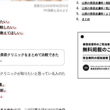
山形の美容皮膚科 / 
更新日@2026年08月01日
山形の美容皮膚科 / 
PR掲載も含みます
山形の美容皮膚科 / 
まとめ
たい」
較したい」
教えてほしい」
め美容クリニックをまとめて比較できた
ー。
クリニックが知りたいと思っている人のた
選」
術」
」
まとめた
ので、この記事を読むだけで
カウ