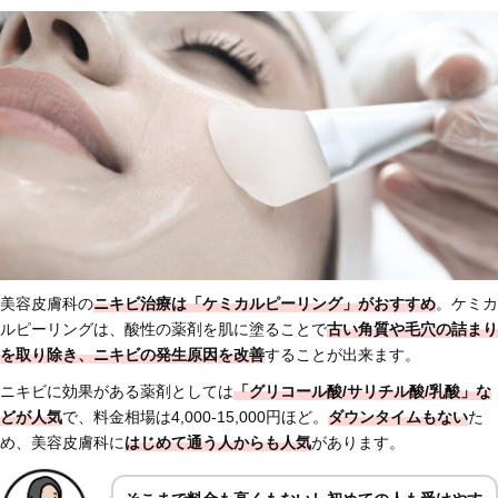
美容皮膚科の
ニキビ治療は「ケミカルピーリング」がおすすめ
。ケミカ
ルピーリングは、酸性の薬剤を肌に塗ることで
古い角質や毛穴の詰まり
を取り除き、ニキビの発生原因を改善
することが出来ます。
ニキビに効果がある薬剤としては
「グリコール酸/サリチル酸/乳酸」な
どが人気
で、料金相場は4,000-15,000円ほど。
ダウンタイムもない
た
め、美容皮膚科に
はじめ
て通う人からも人気
があります。