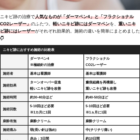
ニキビ跡の治療で
人気なものが「ダーマペン4」と「フラクショナル
CO2レーザー」
のふたつ。
軽いニキビ跡にはダーマペン
を、
重いニキ
ビ跡にはレーザー
がそれぞれ効果的。施術の違いを簡単にまとめました
ニキビ跡におすすめ施術の比較表
ダーマペン4
フラクショナル
※極細針の治療
CO2レーザー
施術者
基本は看護師
基本は看護師
ターンオーバー促進
瘢痕組織を再構築し
施術効果
軽いニキビ跡を改善
重いニキビ跡も改善
施術時間
約30-40分ほど
約40-50分ほど
5-10回ほど必要
5-10回ほど必要
施術回数
※1カ月に1回
※1ヵ月に1回
麻酔有無
麻酔クリーム
麻酔クリーム
施術痛み
弱(長い針は強め)
中(チリチリ痛い)
赤み：3日間
約10日間