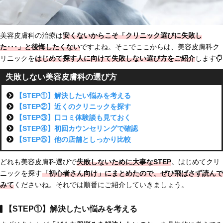
美容皮膚科の治療は
安くないからこそ「クリニック選びに失敗し
た･･･」と後悔したくない
ですよね。そこでここからは、美容皮膚科ク
リニックを
はじめて探す人に向けて
失敗しない選び方をご紹介
します
失敗しない美容皮膚科の選び方
【STEP①】解決したい悩みを考える
【STEP②】近くのクリニックを探す
【STEP③】口コミ体験談も見ておく
【STEP④】初回カウンセリングで確認
【STEP⑤】他の店舗としっかり比較
どれも美容皮膚科選びで
失敗しないために大事なSTEP
。はじめてクリ
ニックを探す
「初心者さん向け」にまとめた
ので、ぜひ飛ばさず読んで
みて
くださいね。それでは順番にご紹介していきましょう。
【STEP①】解決したい悩みを考える