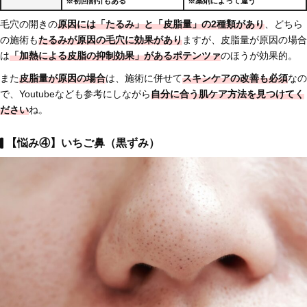
※初回割引もある
※薬剤によって違う
毛穴の開きの
原因には「たるみ」と「皮脂量」の2種類があり
、どちら
の施術も
たるみが原因の毛穴に効果があり
ますが、皮脂量が原因の場合
は
「加熱による皮脂の抑制効果」があるポテンツァ
のほうが効果的。
また
皮脂量が原因の場合
は、施術に併せて
スキンケアの改善も必須
なの
で、Youtubeなども参考にしながら
自分に合う肌ケア方法を見つけてく
ださい
ね。
【悩み④】いちご鼻（黒ずみ）