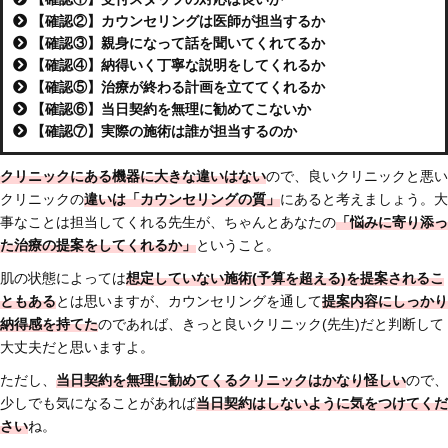
【確認②】カウンセリングは医師が担当するか
【確認③】親身になって話を聞いてくれてるか
【確認④】納得いく丁寧な説明をしてくれるか
【確認⑤】治療が終わる計画を立ててくれるか
【確認⑥】当日契約を無理に勧めてこないか
【確認⑦】実際の施術は誰が担当するのか
クリニックにある機器に大きな違いはない
ので、良いクリニックと悪い
クリニックの
違いは「
カウンセリングの質」
にあると考えましょう。大
事なことは担当してくれる先生が、ちゃんとあなたの
「悩みに寄り添っ
た治療の提案をしてくれるか」
ということ。
肌の状態によっては
想定していない施術(予算を超える)を提案されるこ
ともある
とは思いますが、カウンセリングを通して
提案内容にしっかり
納得感を持てた
のであれば、きっと良いクリニック(先生)だと判断して
大丈夫だと思いますよ。
ただし、
当日契約を無理に勧めてくるクリニックはかなり怪しい
ので、
少しでも気になることがあれば
当日契約はしないように気をつけてくだ
さい
ね。