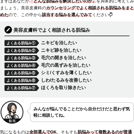
まずはあなたが
「どんな肌悩みを解決したいのか」
を具体的に考えてみ
ましょう。美容皮膚科の
カウンセリングでよく相談される肌悩みをまと
めた
ので、この中から
該当する悩みを選んでみて
ください
美容皮膚科でよく相談される肌悩み
ニキビを治したい
よくある肌悩み①
ニキビ跡を治したい
よくある肌悩み②
毛穴の開きを治したい
よくある肌悩み③
毛穴の黒ずみを治したい
よくある肌悩み④
シミ/くすみを薄くしたい
よくある肌悩み⑤
しわ/たるみを改善したい
よくある肌悩み⑥
ほくろを取り除きたい
よくある肌悩み⑦
みんなが悩んでることだから自分だけだと思わず気
軽に相談してね。
気になるものは
全部選んでOK
。そもそも
肌悩みって複数あるのが普通