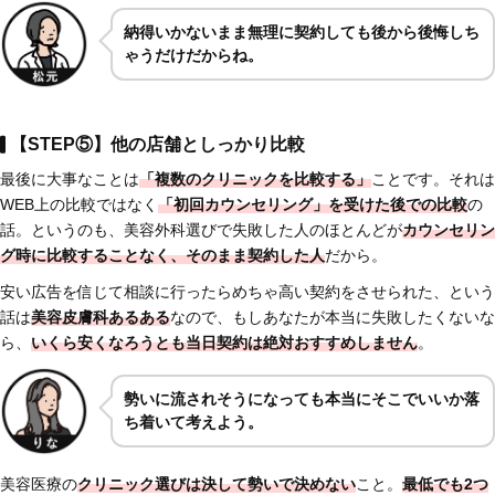
納得いかないまま無理に契約しても後から後悔しち
ゃうだけだからね。
【STEP⑤】他の店舗としっかり比較
最後に大事なことは
「複数のクリニックを比較する」
ことです。それは
WEB上の比較ではなく
「初回カウンセリング」を受けた後での比較
の
話。というのも、美容外科選びで失敗した人のほとんどが
カウンセリン
グ時に比較することなく、そのまま契約した人
だから。
安い広告を信じて相談に行ったらめちゃ高い契約をさせられた、という
話は
美容皮膚科あるある
なので、もしあなたが本当に失敗したくないな
ら、
いくら安くなろうとも当日契約は絶対おすすめしません
。
勢いに流されそうになっても本当にそこでいいか落
ち着いて考えよう。
美容医療の
クリニック選びは決して勢いで決めない
こと。
最低でも2つ