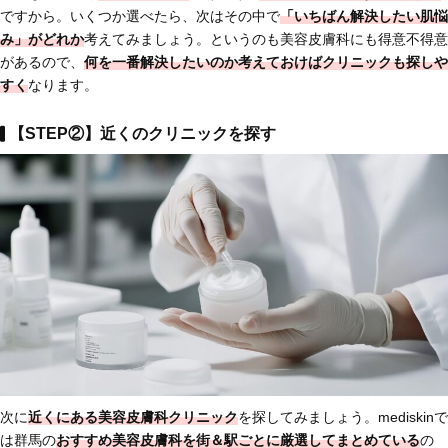
ですから。いくつか選べたら、次はその中で
「いちばん解決したい肌悩
み」がどれか
考えてみましょう。というのも美容皮膚科にも得意不得意
があるので、
何を一番解決したいのか考えておけば
クリニックも探しや
すく
なります。
【STEP②】近くのクリニックを探す
次に
近くにある美容皮膚科クリニック
を探してみましょう。mediskinで
は群馬の
おすすめ美容皮膚科を街＆駅ごとに厳選してまとめている
の