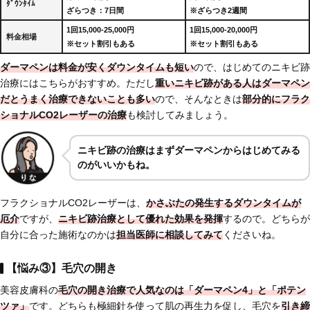
ﾀﾞｳﾝﾀｲﾑ
ざらつき：7日間
※ざらつき2週間
1回15,000-25,000円
1回15,000-20,000円
料金相場
※セット割引もある
※セット割引もある
ダーマペンは料金が安くダウンタイムも短い
ので、はじめてのニキビ跡
治療にはこちらがおすすめ。ただし
重いニキビ跡がある人はダーマペン
だとうまく治療できないことも多い
ので、そんなときは
部分的にフラク
ショナルCO2レーザーの治療
も検討してみましょう。
ニキビ跡の治療はまずダーマペンからはじめてみる
のがいいかもね。
フラクショナルCO2レーザーは、
かさぶたの発生するダウンタイムが
厄介
ですが、
ニキビ跡治療として
優れた効果を発揮
するので。どちらが
自分に合った施術なのかは
担当医師に相談してみて
くださいね。
【悩み③】毛穴の開き
美容皮膚科の
毛穴の開き治療で人気なのは「ダーマペン4」と「ポテン
ツァ」
です。どちらも極細針を使って肌の再生力を促し、毛穴を
引き締