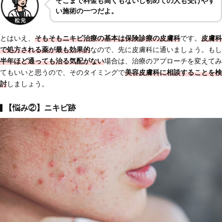
そこまで料金も高くもないし初めての人も受けやす
い施術の一つだよ。
とはいえ、
そもそもニキビ治療の基本は保険診療の皮膚科
です。
皮膚科
で処方される薬が最も効果的
なので、先に皮膚科に通いましょう。もし
半年ほど通っても治る気配がない
場合は、治療のアプローチを変えてみ
てもいいと思うので、そのタイミングで
美容皮膚科に相談することを検
討
しましょう。
【悩み②】ニキビ跡