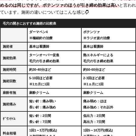
めるのは同じですが、
ポテンツァのほうが引き締め効果は高い
と言われ
ています。施術の違いについてはこんな感じ
毛穴の開きにおすすめ施術の比較表
ダーマペン4
ポテンツァ
※極細針の治療
※ラジオ波の治療
施術者
基本は看護師
基本は看護師
ターンオーバー促進
熱エネルギーによる
施術効果
毛穴の引き締め効果
毛穴の引き締め効果
施術時間
約30-40分ほど
約50-60分ほど
5-10回ほど必要
2-3回ほど必要
施術回数
※1カ月に1回
※1ヵ月に1回
麻酔有無
麻酔クリーム
麻酔クリーム
短い針：痛み弱い
痛み弱め：ほほ
施術痛み
長い針：痛み強め
痛み強め：それ以外
短い針：2日間
低出力：2日間
ﾀﾞｳﾝﾀｲﾑ
長い針：7日間
高出力：7日間
1回1～3万円(税込)
1回5～10万円(税込)
料金相場