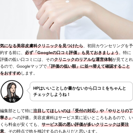
気になる美容皮膚科クリニックを見つけたら
、初回カウンセリングを予
約する前に、
必ず「Googleの口コミ評価」も見ておきましょう
。特に
評価の低い口コミには、その
クリニックの
リアルな運営体制
が見てとれ
るので、Googleマップで
「評価の低い順」に並べ替えて確認すること
をおすすめ
します。
HPはいいことしか書かないから口コミをちゃんと
チェックしようね！
編集部として特に
注目してほしいのは
「受付の対応」
や
「やりとりの丁
寧さ」
への評価。美容皮膚科はサービス業に近いところもあるので、い
くら料金が安くても、
サービス面の悪い評価が多いクリニックは要注
意
。その時点で他を検討するのもありだと思います。