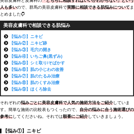
美容皮膚科と皮膚科の
「どちらに相談すればいいかわからない」という
人も多い
ので、群馬の美容皮膚科で
実際に相談できる肌悩みについて
ま
とめました
美容皮膚科で相談できる肌悩み
【悩み①】ニキビ
【悩み②】ニキビ跡
【悩み③】毛穴の開き
【悩み④】いちご鼻(黒ずみ)
【悩み⑤】シミ取り/そばかす
【悩み⑥】肌の小じわの改善
【悩み⑦】肌のたるみ治療
【悩み⑧】肌のくすみ治療
【悩み⑨】ほくろ除去
それぞれの
悩みごとに美容皮膚科で人気の施術方法をご紹介
していま
す。簡単な施術の比較表もつくったので、
自分の悩みに合う施術選びの
参考に
してくださいね。それでは
順番にご紹介
していきましょう。
【悩み①】ニキビ