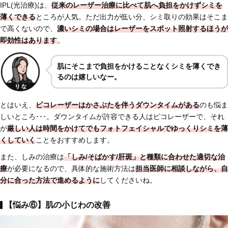
IPL(光治療)は、
従来のレーザー治療に比べて肌へ負担をかけずシミを
薄くできる
ところが人気。ただ出力が低い分、シミ取りの効果はそこま
で高くないので、
濃いシミの場合は
レーザーをスポット照射
するほうが
即効性はあります
。
肌にそこまで負担をかけることなくシミを薄くでき
るのは嬉しいなー。
とはいえ、
ピコレーザーは
かさぶたを伴うダウンタイムがある
のも悩ま
しいところ･･･。ダウンタイムが許容できる人はピコレーザーで、それ
が
厳しい人は時間をかけてでもフォトフェイシャルでゆっくりシミを薄
く
していく
ことをおすすめします。
また、しみの治療は
「しみ/そばかす/肝斑」と種類に合わせた適切な治
療
が必要になるので、具体的な施術方法は
担当医師に相談しながら、自
分に合った方法で進めるように
してくださいね。
【悩み⑥】肌の小じわの改善