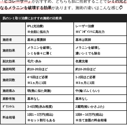
「ピコレーザー」
がおすすめ。どちらも肌に照射することで
シミの元と
なるメラニンを破壊する効果
があります。施術の違いはこんな感じ
肌のシミ取り治療におすすめ施術の比較表
IPL(光治療)
レーザー治療
※全顔に低出力
※ﾋﾟﾝﾎﾟｲﾝﾄに高出力
施術者
基本は看護師
基本は医師
メラニンを破壊し
メラニンを破壊し
施術効果
シミを徐々に薄く
濃いシミでも除去
副次効果
毛穴･赤み
色素沈着
施術時間
約10-20分ほど
約10-20分ほど
4ｰ5回ほど必要
1-2回ほど必要
施術回数
※1ヵ月に1回
※3ヵ月に1回
施術痛み
弱(熱に似た刺激)
中(輪ゴムくらい)
麻酔有無
基本なし
基本なし
ﾀﾞｳﾝﾀｲﾑ
3-4日間(赤み程度)
2週間(軽いかさぶた)
1回1～3万円(税込)
1回8～10万円(税込)
料金相場
※セット割引もある
※当て放題の料金相場