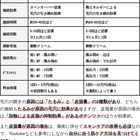
ターンオーバー促進
熱エネルギーによる
施術効果
毛穴の引き締め効果
毛穴の引き締め効果
施術時間
約30-40分ほど
約50-60分ほど
5-10回ほど必要
2-3回ほど必要
施術回数
※1カ月に1回
※1ヵ月に1回
麻酔有無
麻酔クリーム
麻酔クリーム
短い針：痛み弱い
痛み弱め：ほほ
施術痛み
長い針：痛み強め
痛み強め：それ以外
短い針：2日間
低出力：2日間
ﾀﾞｳﾝﾀｲﾑ
長い針：7日間
高出力：7日間
1回1～3万円(税込)
1回5～10万円(税込)
料金相場
※初回割引もある
※薬剤によって違う
毛穴の開きの
原因には「たるみ」と「皮脂量」の2種類があり
、どちら
の施術も
たるみが原因の毛穴に効果があり
ますが、皮脂量が原因の場合
は
「加熱による皮脂の抑制効果」があるポテンツァ
のほうが効果的。
また
皮脂量が原因の場合
は、施術に併せて
スキンケアの改善も必須
なの
で、Youtubeなども参考にしながら
自分に合う肌ケア方法を見つけてく