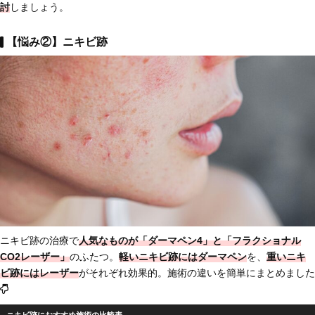
討
しましょう。
【悩み②】ニキビ跡
ニキビ跡の治療で
人気なものが「ダーマペン4」と「フラクショナル
CO2レーザー」
のふたつ。
軽いニキビ跡にはダーマペン
を、
重いニキ
ビ跡にはレーザー
がそれぞれ効果的。施術の違いを簡単にまとめました