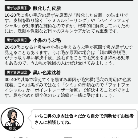
酸化した皮脂
黒ずみ原因①
10-20代に多い毛穴の黒ずみ原因が「酸化した皮脂」の詰まりで
す。皮脂を取り除く「ケミカルピーリング」や「ハイドラフェイ
シャル」が効果的な施術なのですが、根本的に解決していくため
には、洗顔や保湿など日々のスキンケアがとても重要です。
小鼻のうぶ毛
黒ずみ原因②
20-30代になると鼻先や小鼻に生えるうぶ毛が原因で鼻が黒ずんで
見えることもあります。うぶ毛が原因の場合は「顔の医療脱毛」
が手っ取り早い解決手段。脱毛することで毛穴を引き締める効果
もあるので、うぶ毛が原因の人はぜひ受けてみましょう。
黒い色素沈着
黒ずみ原因③
30-40代以降で増えてくる黒ずみ原因が毛穴横(毛穴の周辺)の色素
沈着。これは黒ずみではなく「シミ」の部類なので「フォトフェ
イシャル」か「ポイントレーザー治療」で解決することができま
す。鼻を含めた顔全体のシミ治療と一緒に受けましょう。
いちご鼻の原因は色々だから自分で判断せずお医者
さんに相談してね。