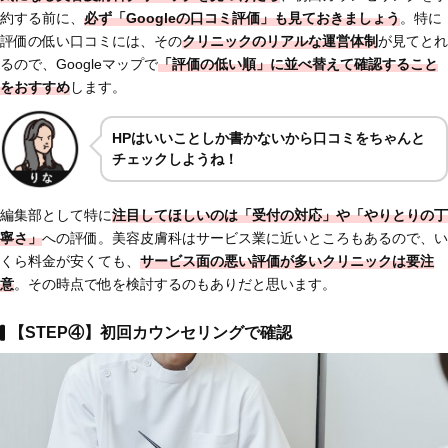
約する前に、
必ず「Googleの口コミ評価」も見ておきましょう
。特に
評価の低い口コミには、その
クリニックの
リアルな運営体制
が見てとれ
るので、Googleマップで
「評価の低い順」に並べ替えて確認すること
をおすすめ
します。
HPはいいことしか書かないから口コミをちゃんと
チェックしようね！
編集部として特に
注目してほしいのは
「受付の対応」
や
「やりとりの丁
寧さ」
への評価。美容皮膚科はサービス業に近いところもあるので、い
くら料金が安くても、
サービス面の悪い評価が多いクリニックは要注
意
。その時点で他を検討するのもありだと思います。
【STEP④】初回カウンセリングで確認