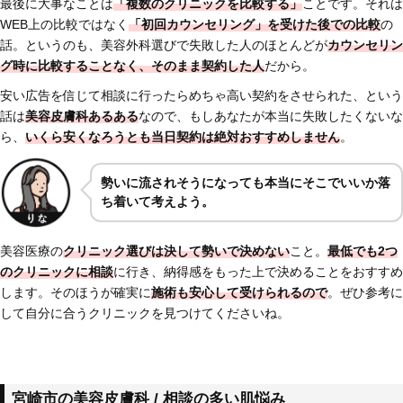
最後に大事なことは
「複数のクリニックを比較する」
ことです。それは
WEB上の比較ではなく
「初回カウンセリング」を受けた後での比較
の
話。というのも、美容外科選びで失敗した人のほとんどが
カウンセリン
グ時に比較することなく、そのまま契約した人
だから。
安い広告を信じて相談に行ったらめちゃ高い契約をさせられた、という
話は
美容皮膚科あるある
なので、もしあなたが本当に失敗したくないな
ら、
いくら安くなろうとも当日契約は絶対おすすめしません
。
勢いに流されそうになっても本当にそこでいいか落
ち着いて考えよう。
美容医療の
クリニック選びは決して勢いで決めない
こと。
最低でも2つ
のクリニックに相談
に行き、納得感をもった上で決めることをおすすめ
します。そのほうが確実に
施術も安心して受けられるので
。ぜひ参考に
して自分に合うクリニックを見つけてくださいね。
宮崎市の美容皮膚科 / 相談の多い肌悩み