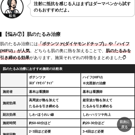
注射に抵抗を感じる人はまずはダーマペンから試す
のもおすすめだよ。
【悩み⑦】肌のたるみ治療
肌のたるみ治療には
「ポテンツァ(ダイヤモンドチップ)」や「ハイフ
(HIFU)」が人気
。どちらも肌の奥に熱を加えることで、
肌のたるみを
引き締める効果
があります。施策それぞれの特徴をまとめました
肌のたるみ治療におすすめ施術の比較表
ポテンツァ
ハイフ(HIFU)
※ﾀﾞｲﾔﾓﾝﾄﾞﾁｯﾌﾟ
※光照射の治療
施術者
基本は看護師
基本は看護師
高周波が熱を加えて
超音波が熱を加えて
施術効果
たるみを引き締める
たるみを引き締める
副次効果
しわ･ほうれい線
しわ･ハリツヤ向上
目次に
施術時間
約50-60分ほど
約20-30分ほど
戻る
2ｰ3回ほど必要
3-4回ほど必要
施術回数