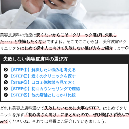
美容皮膚科の治療は
安くないからこそ「クリニック選びに失敗し
た･･･」と後悔したくない
ですよね。そこでここからは、美容皮膚科ク
リニックを
はじめて探す人に向けて
失敗しない選び方をご紹介
します
失敗しない美容皮膚科の選び方
【STEP①】解決したい悩みを考える
【STEP②】近くのクリニックを探す
【STEP③】口コミ体験談も見ておく
【STEP④】初回カウンセリングで確認
【STEP⑤】他の店舗としっかり比較
どれも美容皮膚科選びで
失敗しないために大事なSTEP
。はじめてクリ
ニックを探す
「初心者さん向け」にまとめた
ので、ぜひ飛ばさず読んで
みて
くださいね。それでは順番にご紹介していきましょう。