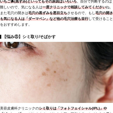
いちご鼻(黒ずみ)といってもその原因はいろいろ
。自分で判断するのは
難しいので、気になる人は
一度クリニックで相談してみてください
ね。
また毛穴の開きは
毛穴の黒ずみを悪目立ち
させるので、もし
毛穴の開き
も気になる人は「ダーマペン」など他の毛穴治療も並行
して受けること
をおすすめします。
【悩み⑤】シミ取り/そばかす
美容皮膚科クリニックの
シミ取りは「フォトフェイシャル(IPL)」や