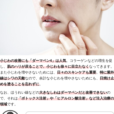
小じわの改善にも「ダーマペン4」は人気
。コラーゲンなどの増生を促
し、
肌のハリが戻ることで、
小じわも徐々に目立たなく
なってきます。
また小じわを増やさないためには、
日々のスキンケアも重要
。
特に紫外
線はシワの天敵
なので、余計な小じわを増やさないためにも、
日焼け止
めを塗ることを忘れずに
。
なお、ほうれい線などの
大きなしわはダーマペンだと改善できない
の
で、それは
「ボトックス注射」や「ヒアルロン酸注射」など注入治療の
領域
です。