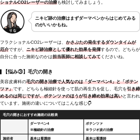
ショナルCO2レーザーの治療
も検討してみましょう。
ニキビ跡の治療はまずダーマペンからはじめてみる
のがいいかもね。
フラクショナルCO2レーザーは、
かさぶたの発生するダウンタイムが
厄介
ですが、
ニキビ跡治療として
優れた効果を発揮
するので。どちらが
自分に合った施術なのかは
担当医師に相談してみて
くださいね。
【悩み③】毛穴の開き
美容皮膚科の
毛穴の開き治療で人気なのは「ダーマペン4」と「ポテン
ツァ」
です。どちらも極細針を使って肌の再生力を促し、毛穴を
引き締
めるのは同じですが、
ポテンツァのほうが引き締め効果は高い
と言われ
ています。施術の違いについてはこんな感じ
毛穴の開きにおすすめ施術の比較表
ダーマペン4
ポテンツァ
※極細針の治療
※ラジオ波の治療
施術者
基本は看護師
基本は看護師