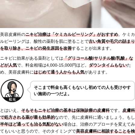
美容皮膚科の
ニキビ治療は「ケミカルピーリング」がおすすめ
。ケミカ
ルピーリングは、酸性の薬剤を肌に塗ることで
古い角質や毛穴の詰まり
を取り除き、ニキビの発生原因を改善
することが出来ます。
ニキビに効果がある薬剤としては
「グリコール酸/サリチル酸/乳酸」な
どが人気
で、料金相場は4,000-15,000円ほど。
ダウンタイムもない
た
め、美容皮膚科に
はじめ
て通う人からも人気
があります。
そこまで料金も高くもないし初めての人も受けやす
い施術の一つだよ。
とはいえ、
そもそもニキビ治療の基本は保険診療の皮膚科
です。
皮膚科
で処方される薬が最も効果的
なので、先に皮膚科に通いましょう。もし
半年ほど通っても治る気配がない
場合は、治療のアプローチを変えてみ
てもいいと思うので、そのタイミングで
美容皮膚科に相談することを検