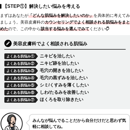
【STEP①】解決したい悩みを考える
まずはあなたが
「どんな肌悩みを解決したいのか」
を具体的に考えてみ
ましょう。美容皮膚科の
カウンセリングでよく相談される肌悩みをまと
めた
ので、この中から
該当する悩みを選んでみて
ください
美容皮膚科でよく相談される肌悩み
ニキビを治したい
よくある肌悩み①
ニキビ跡を治したい
よくある肌悩み②
毛穴の開きを治したい
よくある肌悩み③
毛穴の黒ずみを治したい
よくある肌悩み④
シミ/くすみを薄くしたい
よくある肌悩み⑤
しわ/たるみを改善したい
よくある肌悩み⑥
ほくろを取り除きたい
よくある肌悩み⑦
みんなが悩んでることだから自分だけだと思わず気
軽に相談してね。