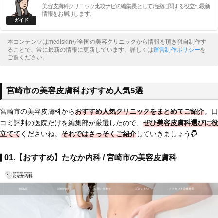
美容皮膚科クリニック比較ナビの編集長として治療に関する役立つ最新
情報をお届けします。
本コンテンツはmediskinが全国の美容クリニックから情報を頂き独自制作す
ることで、常に最新の情報に更新しています。詳しくは
運営制作ポリシー
を
ご覧ください。
宮崎市の美容皮膚科おすすめ人気5選
宮崎市の美容皮膚科から
おすすめ人気クリニックをまとめてご紹介
。口
コミ評判の医院だけを編集部が厳選したので、
ぜひ美容皮膚科選びに役
立てて
くださいね。
それではさっそくご紹介
していきましょう
01.【おすすめ】たなか内科 / 宮崎市の美容皮膚科