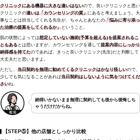
クリニックにある機器に大きな違いはない
ので、良いクリニックと悪い
クリニックの
違いは「
カウンセリングの質」
にあると考えましょう。大
事なことは担当してくれる先生が、ちゃんとあなたの
「悩みに寄り添っ
た治療の提案をしてくれるか」
ということ。
肌の状態によっては
想定していない施術(予算を超える)を提案されるこ
ともある
とは思いますが、カウンセリングを通して
提案内容にしっかり
納得感を持てた
のであれば、きっと良いクリニック(先生)だと判断して
大丈夫だと思いますよ。
ただし、
当日契約を無理に勧めてくるクリニックはかなり怪しい
ので、
少しでも気になることがあれば
当日契約はしないように気をつけてくだ
さい
ね。
納得いかないまま無理に契約しても後から後悔しち
ゃうだけだからね。
【STEP⑤】他の店舗としっかり比較