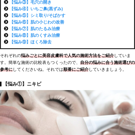
【悩み③】毛穴の開き
【悩み④】いちご鼻(黒ずみ)
【悩み⑤】シミ取り/そばかす
【悩み⑥】肌の小じわの改善
【悩み⑦】肌のたるみ治療
【悩み⑧】肌のくすみ治療
【悩み⑨】ほくろ除去
それぞれの
悩みごとに美容皮膚科で人気の施術方法をご紹介
していま
す。簡単な施術の比較表もつくったので、
自分の悩みに合う施術選びの
参考に
してくださいね。それでは
順番にご紹介
していきましょう。
【悩み①】ニキビ