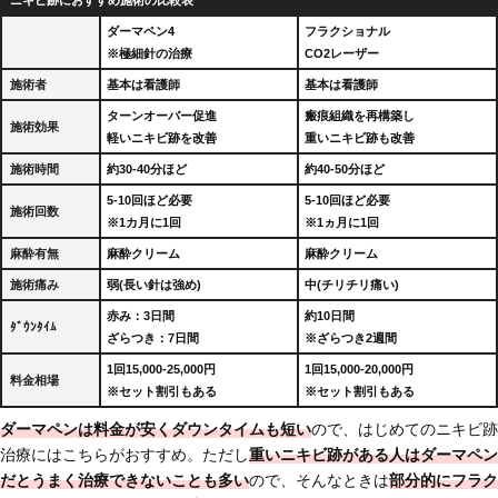
ニキビ跡におすすめ施術の比較表
ダーマペン4
フラクショナル
※極細針の治療
CO2レーザー
施術者
基本は看護師
基本は看護師
ターンオーバー促進
瘢痕組織を再構築し
施術効果
軽いニキビ跡を改善
重いニキビ跡も改善
施術時間
約30-40分ほど
約40-50分ほど
5-10回ほど必要
5-10回ほど必要
施術回数
※1カ月に1回
※1ヵ月に1回
麻酔有無
麻酔クリーム
麻酔クリーム
施術痛み
弱(長い針は強め)
中(チリチリ痛い)
赤み：3日間
約10日間
ﾀﾞｳﾝﾀｲﾑ
ざらつき：7日間
※ざらつき2週間
1回15,000-25,000円
1回15,000-20,000円
料金相場
※セット割引もある
※セット割引もある
ダーマペンは料金が安くダウンタイムも短い
ので、はじめてのニキビ跡
治療にはこちらがおすすめ。ただし
重いニキビ跡がある人はダーマペン
だとうまく治療できないことも多い
ので、そんなときは
部分的にフラク