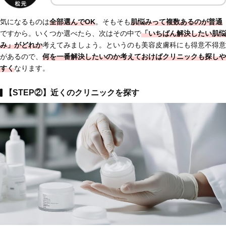
気になるものは
全部選んでOK
。そもそも
肌悩みって複数あるのが普通
ですから。いくつか選べたら、次はその中で
「いちばん解決したい肌悩
み」がどれか
考えてみましょう。というのも美容皮膚科にも得意不得意
があるので、
何を一番解決したいのか考えておけば
クリニックも探しや
すく
なります。
【STEP②】近くのクリニックを探す