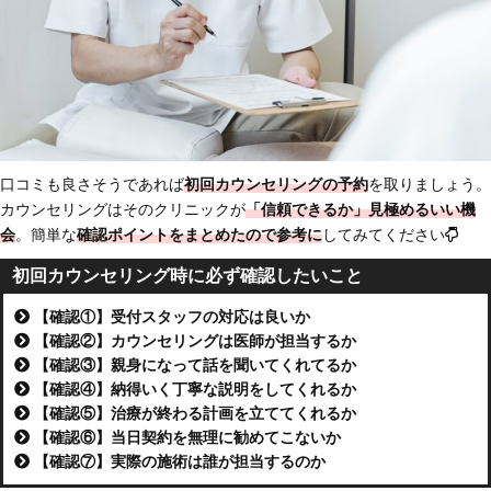
口コミも良さそうであれば
初回カウンセリングの予約
を取りましょう。
カウンセリングはそのクリニックが
「信頼できるか」見極めるいい機
会
。簡単な
確認ポイントをまとめたので参考に
してみてください
初回カウンセリング時に必ず確認したいこと
【確認①】受付スタッフの対応は良いか
【確認②】カウンセリングは医師が担当するか
【確認③】親身になって話を聞いてくれてるか
【確認④】納得いく丁寧な説明をしてくれるか
【確認⑤】治療が終わる計画を立ててくれるか
【確認⑥】当日契約を無理に勧めてこないか
【確認⑦】実際の施術は誰が担当するのか