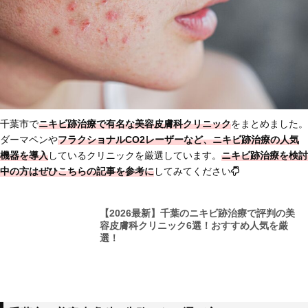
千葉市で
ニキビ跡治療で有名な美容皮膚科クリニック
をまとめました。
ダーマペンや
フラクショナルCO2レーザーなど、ニキビ跡治療の人気
機器を導入
しているクリニックを厳選しています。
ニキビ跡治療を検討
中の方はぜひこちらの記事を参考に
してみてください
【2026最新】千葉のニキビ跡治療で評判の美
容皮膚科クリニック6選！おすすめ人気を厳
選！