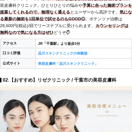
容皮膚科クリニック。ひとりひとりの悩みや
予算に合った施術プランを
提案
してくれるので、無理なく通える
とユーザーから高評です。
気にな
る最新の施術を1回単位で試せるのもGOOD◎
。ポテンツァ治療は
28,600円(税込)/回でリーズナブルに受けられます。
カウンセリングは
無料なので気になる方はぜひ
どうぞ
アクセス
JR「千葉駅」より徒歩3分
口コミ評価
品川スキンクリニックの体験談
公式サイト
美容皮膚科「品川スキンクリニック」
02.【おすすめ】リゼクリニック / 千葉市の美容皮膚科