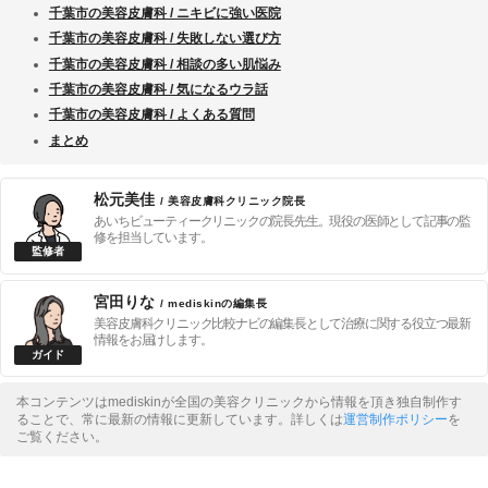
千葉市の美容皮膚科 / ニキビに強い医院
千葉市の美容皮膚科 / 失敗しない選び方
千葉市の美容皮膚科 / 相談の多い肌悩み
千葉市の美容皮膚科 / 気になるウラ話
千葉市の美容皮膚科 / よくある質問
まとめ
松元美佳
/ 美容皮膚科クリニック院長
あいちビューティークリニックの院長先生。現役の医師として記事の監
修を担当しています。
宮田りな
/ mediskinの編集長
美容皮膚科クリニック比較ナビの編集長として治療に関する役立つ最新
情報をお届けします。
本コンテンツはmediskinが全国の美容クリニックから情報を頂き独自制作す
ることで、常に最新の情報に更新しています。詳しくは
運営制作ポリシー
を
ご覧ください。