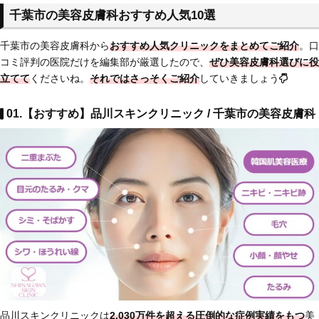
千葉市の美容皮膚科おすすめ人気10選
千葉市の美容皮膚科から
おすすめ人気クリニックをまとめてご紹介
。口
コミ評判の医院だけを編集部が厳選したので、
ぜひ美容皮膚科選びに役
立てて
くださいね。
それではさっそくご紹介
していきましょう
01.【おすすめ】品川スキンクリニック / 千葉市の美容皮膚科
品川スキンクリニックは
2,030万件を超える圧倒的な症例実績をもつ
美