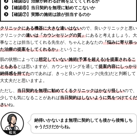
【確認⑤】治療が終わる計画を立ててくれるか
【確認⑥】当日契約を無理に勧めてこないか
【確認⑦】実際の施術は誰が担当するのか
クリニックにある機器に大きな違いはない
ので、良いクリニックと悪い
クリニックの
違いは「
カウンセリングの質」
にあると考えましょう。大
事なことは担当してくれる先生が、ちゃんとあなたの
「悩みに寄り添っ
た治療の提案をしてくれるか」
ということ。
肌の状態によっては
想定していない施術(予算を超える)を提案されるこ
ともある
とは思いますが、カウンセリングを通して
提案内容にしっかり
納得感を持てた
のであれば、きっと良いクリニック(先生)だと判断して
大丈夫だと思いますよ。
ただし、
当日契約を無理に勧めてくるクリニックはかなり怪しい
ので、
少しでも気になることがあれば
当日契約はしないように気をつけてくだ
さい
ね。
納得いかないまま無理に契約しても後から後悔しち
ゃうだけだからね。