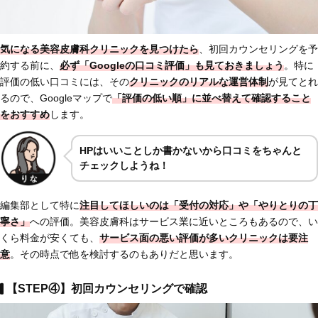
気になる美容皮膚科クリニックを見つけたら
、初回カウンセリングを予
約する前に、
必ず「Googleの口コミ評価」も見ておきましょう
。特に
評価の低い口コミには、その
クリニックの
リアルな運営体制
が見てとれ
るので、Googleマップで
「評価の低い順」に並べ替えて確認すること
をおすすめ
します。
HPはいいことしか書かないから口コミをちゃんと
チェックしようね！
編集部として特に
注目してほしいのは
「受付の対応」
や
「やりとりの丁
寧さ」
への評価。美容皮膚科はサービス業に近いところもあるので、い
くら料金が安くても、
サービス面の悪い評価が多いクリニックは要注
意
。その時点で他を検討するのもありだと思います。
【STEP④】初回カウンセリングで確認