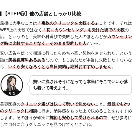
【STEP⑤】他の店舗としっかり比較
最後に大事なことは
「複数のクリニックを比較する」
ことです。それは
WEB上の比較ではなく
「初回カウンセリング」を受けた後での比較
の
話。というのも、美容外科選びで失敗した人のほとんどが
カウンセリン
グ時に比較することなく、そのまま契約した人
だから。
安い広告を信じて相談に行ったらめちゃ高い契約をさせられた、という
話は
美容皮膚科あるある
なので、もしあなたが本当に失敗したくないな
ら、
いくら安くなろうとも当日契約は絶対おすすめしません
。
勢いに流されそうになっても本当にそこでいいか落
ち着いて考えよう。
美容医療の
クリニック選びは決して勢いで決めない
こと。
最低でも2つ
のクリニックに相談
に行き、納得感をもった上で決めることをおすすめ
します。そのほうが確実に
施術も安心して受けられるので
。ぜひ参考に
して自分に合うクリニックを見つけてくださいね。