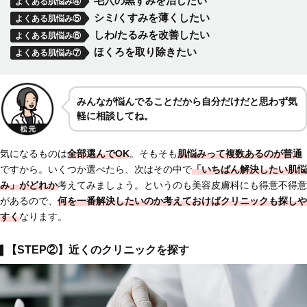
毛穴の黒ずみを治したい
よくある肌悩み④
シミ/くすみを薄くしたい
よくある肌悩み⑤
しわ/たるみを改善したい
よくある肌悩み⑥
ほくろを取り除きたい
よくある肌悩み⑦
みんなが悩んでることだから自分だけだと思わず気
軽に相談してね。
気になるものは
全部選んでOK
。そもそも
肌悩みって複数あるのが普通
ですから。いくつか選べたら、次はその中で
「いちばん解決したい肌悩
み」がどれか
考えてみましょう。というのも美容皮膚科にも得意不得意
があるので、
何を一番解決したいのか考えておけば
クリニックも探しや
すく
なります。
【STEP②】近くのクリニックを探す