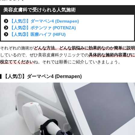
美容皮膚科で受けられる人気施術
【人気①】ダーマペン4 (Dermapen)
【人気②】ポテンツァ (POTENZA)
【人気③】医療ハイフ (HIFU)
それぞれの施術が
どんな方法、どんな肌悩みに効果的なのか簡単に説明
しているので、ぜひ美容皮膚科クリニックでの
具体的な施術内容選びに
役立ててください
ね。それでは順番にご紹介していきましょう。
【人気①】ダーマペン4 (Dermapen)