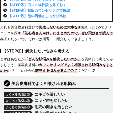
【STEP③】口コミ体験談も見ておく
【STEP④】初回カウンセリングで確認
【STEP⑤】他の店舗としっかり比較
どれも美容皮膚科選びで
失敗しないために大事なSTEP
。はじめてクリ
ニックを探す
「初心者さん向け」にまとめた
ので、ぜひ飛ばさず読んで
みて
くださいね。それでは順番にご紹介していきましょう。
【STEP①】解決したい悩みを考える
まずはあなたが
「どんな肌悩みを解決したいのか」
を具体的に考えてみ
ましょう。美容皮膚科の
カウンセリングでよく相談される肌悩みをまと
めた
ので、この中から
該当する悩みを選んでみて
ください
美容皮膚科でよく相談される肌悩み
ニキビを治したい
よくある肌悩み①
ニキビ跡を治したい
よくある肌悩み②
毛穴の開きを治したい
よくある肌悩み③