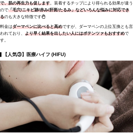
で、肌の再生力も促します
。装着するチップにより得られる効果が違う
ので
「毛穴/ニキビ跡/赤み/肝斑/たるみ」などいろんな悩みに対応でき
る
のも大きな特徴です
料金は
ダーマペンに比べると高め
ですが、ダーマペンの上位互換とも言
われており、
より早く結果を出したい人にはポテンツァもおすすめ
で
す。
【人気③】医療ハイフ (HIFU)