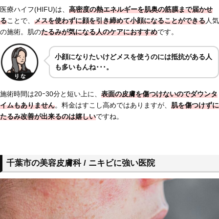
医療ハイフ(HIFU)は、
高密度の熱エネルギーを肌奥の筋膜まで届かせ
る
ことで、
メスを使わずに顔を引き締めて小顔になることができる
人気
の施術。肌の
たるみが気になる人のケアにおすすめ
です。
小顔になりたいけどメスを使うのには抵抗がある人
も多いもんね･･･。
施術時間は20ｰ30分と短い上に、
表面の皮膚を傷つけないのでダウンタ
イムもありません
。料金はすこし高めではありますが、
肌を傷つけずに
たるみ改善が出来るのは嬉しい
ですね。
千葉市の美容皮膚科 / ニキビに強い医院