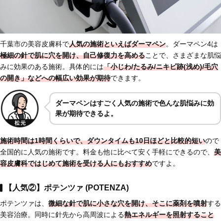
千葉市の美容皮膚科で
人気の施術といえばダーマペン
。ダーマペン4は
極細の針で肌に穴を開け、自己修復力を高める
ことで、さまざまな肌悩
みに効果のある施術。具体的には
「小じわ/たるみ/ニキビ跡(浅め)/毛穴
の開き」などへの幅広い効果が期待
できます。
ダーマペンはすごく人気の施術で色んな肌悩みに効
果が期待できるよ。
施術時間は1時間くらいで、ダウンタイムも10日ほどと比較的短い
ので
全国的に人気の施術です。料金も他に比べて安く手軽にできるので、
美
容皮膚科ではじめて施術を受ける人にもおすすめ
ですよ。
【人気②】ポテンツァ (POTENZA)
ポテンツァは、
微細な針で肌に小さな穴を開け、そこに薬剤を噴射
する
美容治療。同時に針先から高周波による
熱エネルギーを照射すること