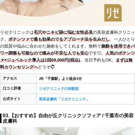
リゼクリニックは
毛穴やニキビ跡に悩む女性必見
の美容皮膚科クリニッ
ク。
ポテンツァで最も効果のでるアプローチ法
を生みだし
、一人ひとり
の肌質や悩みに合わせた施術をしてくれます。無料で
麻酔を使用できパ
ワー調整も可能なので痛みが不安な人でも安心
です◎。
人気のポテンツ
ァ×ジュベルック導入は1回69,000円(税込)
。当日予約もOK、
まずは無
料カウンセリングへ
どうぞ
アクセス
JR「千葉駅」より徒歩3分
口コミ評価
リゼクリニックの体験談
公式サイト
美容皮膚科「リゼクリニック」
03.【おすすめ】自由が丘クリニックソフィア / 千葉市の美容
皮膚科