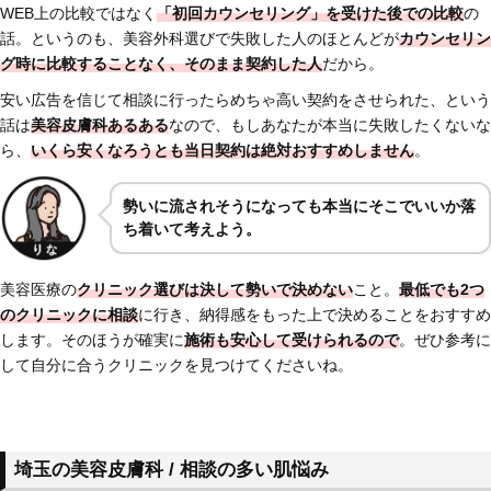
WEB上の比較ではなく
「初回カウンセリング」を受けた後での比較
の
話。というのも、美容外科選びで失敗した人のほとんどが
カウンセリン
グ時に比較することなく、そのまま契約した人
だから。
安い広告を信じて相談に行ったらめちゃ高い契約をさせられた、という
話は
美容皮膚科あるある
なので、もしあなたが本当に失敗したくないな
ら、
いくら安くなろうとも当日契約は絶対おすすめしません
。
勢いに流されそうになっても本当にそこでいいか落
ち着いて考えよう。
美容医療の
クリニック選びは決して勢いで決めない
こと。
最低でも2つ
のクリニックに相談
に行き、納得感をもった上で決めることをおすすめ
します。そのほうが確実に
施術も安心して受けられるので
。ぜひ参考に
して自分に合うクリニックを見つけてくださいね。
埼玉の美容皮膚科 / 相談の多い肌悩み