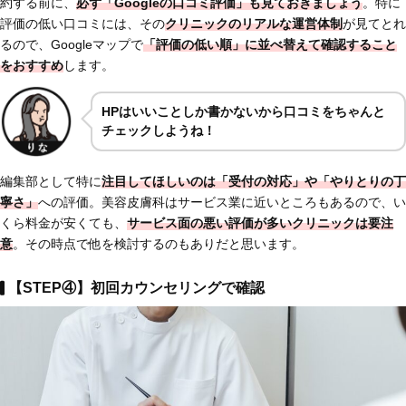
約する前に、
必ず「Googleの口コミ評価」も見ておきましょう
。特に
評価の低い口コミには、その
クリニックの
リアルな運営体制
が見てとれ
るので、Googleマップで
「評価の低い順」に並べ替えて確認すること
をおすすめ
します。
HPはいいことしか書かないから口コミをちゃんと
チェックしようね！
編集部として特に
注目してほしいのは
「受付の対応」
や
「やりとりの丁
寧さ」
への評価。美容皮膚科はサービス業に近いところもあるので、い
くら料金が安くても、
サービス面の悪い評価が多いクリニックは要注
意
。その時点で他を検討するのもありだと思います。
【STEP④】初回カウンセリングで確認