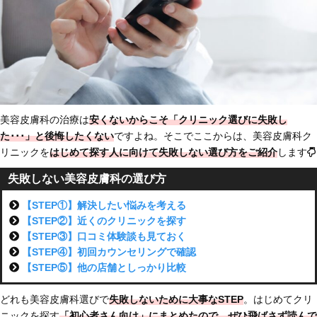
美容皮膚科の治療は
安くないからこそ「クリニック選びに失敗し
た･･･」と後悔したくない
ですよね。そこでここからは、美容皮膚科ク
リニックを
はじめて探す人に向けて
失敗しない選び方をご紹介
します
失敗しない美容皮膚科の選び方
【STEP①】解決したい悩みを考える
【STEP②】近くのクリニックを探す
【STEP③】口コミ体験談も見ておく
【STEP④】初回カウンセリングで確認
【STEP⑤】他の店舗としっかり比較
どれも美容皮膚科選びで
失敗しないために大事なSTEP
。はじめてクリ
ニックを探す
「初心者さん向け」にまとめた
ので、ぜひ飛ばさず読んで