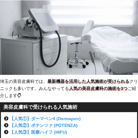
埼玉の美容皮膚科では、
最新機器を活用した人気施術が受けられる
クリ
ニックも多いです。みんなやってる
人気の美容皮膚科の施術を3つ
ご紹
介します
美容皮膚科で受けられる人気施術
【人気①】ダーマペン4 (Dermapen)
【人気②】ポテンツァ (POTENZA)
【人気③】医療ハイフ (HIFU)