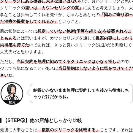
クリニックにある機器に大きな違いはない
ので、良いクリニックと悪い
クリニックの
違いは「
カウンセリングの質」
にあると考えましょう。大
事なことは担当してくれる先生が、ちゃんとあなたの
「悩みに寄り添っ
た治療の提案をしてくれるか」
ということ。
肌の状態によっては
想定していない施術(予算を超える)を提案されるこ
ともある
とは思いますが、カウンセリングを通して
提案内容にしっかり
納得感を持てた
のであれば、きっと良いクリニック(先生)だと判断して
大丈夫だと思いますよ。
ただし、
当日契約を無理に勧めてくるクリニックはかなり怪しい
ので、
少しでも気になることがあれば
当日契約はしないように気をつけてくだ
さい
ね。
納得いかないまま無理に契約しても後から後悔しち
ゃうだけだからね。
【STEP⑤】他の店舗としっかり比較
最後に大事なことは
「複数のクリニックを比較する」
ことです。それは