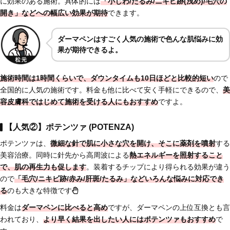
に効果のある施術。具体的には
「小じわ/たるみ/ニキビ跡(浅め)/毛穴の
開き」などへの幅広い効果が期待
できます。
ダーマペンはすごく人気の施術で色んな肌悩みに効
果が期待できるよ。
施術時間は1時間くらいで、ダウンタイムも10日ほどと比較的短い
ので
全国的に人気の施術です。料金も他に比べて安く手軽にできるので、
美
容皮膚科ではじめて施術を受ける人にもおすすめ
ですよ。
【人気②】ポテンツァ (POTENZA)
ポテンツァは、
微細な針で肌に小さな穴を開け、そこに薬剤を噴射
する
美容治療。同時に針先から高周波による
熱エネルギーを照射すること
で、肌の再生力も促します
。装着するチップにより得られる効果が違う
ので
「毛穴/ニキビ跡/赤み/肝斑/たるみ」などいろんな悩みに対応でき
る
のも大きな特徴です
料金は
ダーマペンに比べると高め
ですが、ダーマペンの上位互換とも言
われており、
より早く結果を出したい人にはポテンツァもおすすめ
で