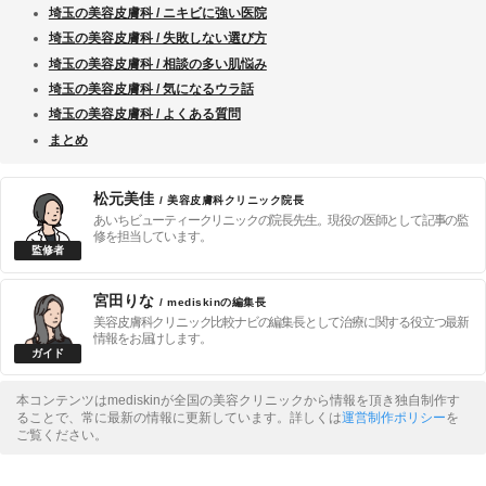
埼玉の美容皮膚科 / ニキビに強い医院
埼玉の美容皮膚科 / 失敗しない選び方
埼玉の美容皮膚科 / 相談の多い肌悩み
埼玉の美容皮膚科 / 気になるウラ話
埼玉の美容皮膚科 / よくある質問
まとめ
松元美佳
/ 美容皮膚科クリニック院長
あいちビューティークリニックの院長先生。現役の医師として記事の監
修を担当しています。
宮田りな
/ mediskinの編集長
美容皮膚科クリニック比較ナビの編集長として治療に関する役立つ最新
情報をお届けします。
本コンテンツはmediskinが全国の美容クリニックから情報を頂き独自制作す
ることで、常に最新の情報に更新しています。詳しくは
運営制作ポリシー
を
ご覧ください。