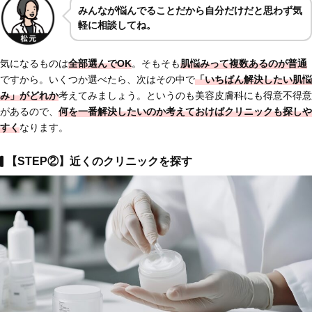
みんなが悩んでることだから自分だけだと思わず気
軽に相談してね。
気になるものは
全部選んでOK
。そもそも
肌悩みって複数あるのが普通
ですから。いくつか選べたら、次はその中で
「いちばん解決したい肌悩
み」がどれか
考えてみましょう。というのも美容皮膚科にも得意不得意
があるので、
何を一番解決したいのか考えておけば
クリニックも探しや
すく
なります。
【STEP②】近くのクリニックを探す