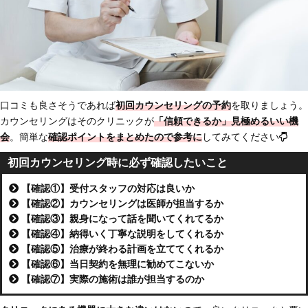
口コミも良さそうであれば
初回カウンセリングの予約
を取りましょう。
カウンセリングはそのクリニックが
「信頼できるか」見極めるいい機
会
。簡単な
確認ポイントをまとめたので参考に
してみてください
初回カウンセリング時に必ず確認したいこと
【確認①】受付スタッフの対応は良いか
【確認②】カウンセリングは医師が担当するか
【確認③】親身になって話を聞いてくれてるか
【確認④】納得いく丁寧な説明をしてくれるか
【確認⑤】治療が終わる計画を立ててくれるか
【確認⑥】当日契約を無理に勧めてこないか
【確認⑦】実際の施術は誰が担当するのか