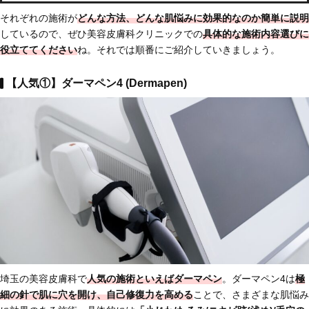
それぞれの施術が
どんな方法、どんな肌悩みに効果的なのか簡単に説明
しているので、ぜひ美容皮膚科クリニックでの
具体的な施術内容選びに
役立ててください
ね。それでは順番にご紹介していきましょう。
【人気①】ダーマペン4 (Dermapen)
埼玉の美容皮膚科で
人気の施術といえばダーマペン
。ダーマペン4は
極
細の針で肌に穴を開け、自己修復力を高める
ことで、さまざまな肌悩み