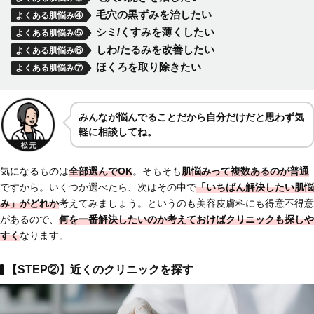
毛穴の黒ずみを治したい
よくある肌悩み④
シミ/くすみを薄くしたい
よくある肌悩み⑤
しわ/たるみを改善したい
よくある肌悩み⑥
ほくろを取り除きたい
よくある肌悩み⑦
みんなが悩んでることだから自分だけだと思わず気
軽に相談してね。
気になるものは
全部選んでOK
。そもそも
肌悩みって複数あるのが普通
ですから。いくつか選べたら、次はその中で
「いちばん解決したい肌悩
み」がどれか
考えてみましょう。というのも美容皮膚科にも得意不得意
があるので、
何を一番解決したいのか考えておけば
クリニックも探しや
すく
なります。
【STEP②】近くのクリニックを探す