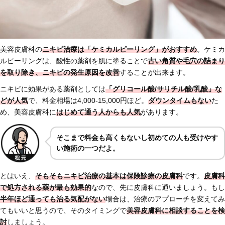
美容皮膚科の
ニキビ治療は「ケミカルピーリング」がおすすめ
。ケミカ
ルピーリングは、酸性の薬剤を肌に塗ることで
古い角質や毛穴の詰まり
を取り除き、ニキビの発生原因を改善
することが出来ます。
ニキビに効果がある薬剤としては
「グリコール酸/サリチル酸/乳酸」な
どが人気
で、料金相場は4,000-15,000円ほど。
ダウンタイムもない
た
め、美容皮膚科に
はじめ
て通う人からも人気
があります。
そこまで料金も高くもないし初めての人も受けやす
い施術の一つだよ。
とはいえ、
そもそもニキビ治療の基本は保険診療の皮膚科
です。
皮膚科
で処方される薬が最も効果的
なので、先に皮膚科に通いましょう。もし
半年ほど通っても治る気配がない
場合は、治療のアプローチを変えてみ
てもいいと思うので、そのタイミングで
美容皮膚科に相談することを検
討
しましょう。