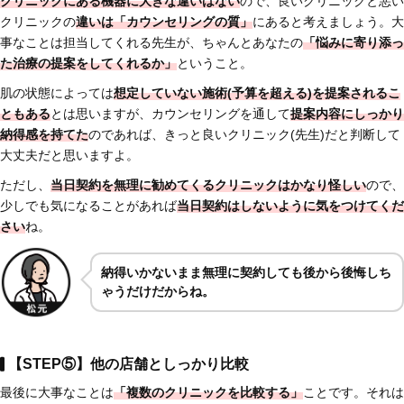
クリニックにある機器に大きな違いはない
ので、良いクリニックと悪い
クリニックの
違いは「
カウンセリングの質」
にあると考えましょう。大
事なことは担当してくれる先生が、ちゃんとあなたの
「悩みに寄り添っ
た治療の提案をしてくれるか」
ということ。
肌の状態によっては
想定していない施術(予算を超える)を提案されるこ
ともある
とは思いますが、カウンセリングを通して
提案内容にしっかり
納得感を持てた
のであれば、きっと良いクリニック(先生)だと判断して
大丈夫だと思いますよ。
ただし、
当日契約を無理に勧めてくるクリニックはかなり怪しい
ので、
少しでも気になることがあれば
当日契約はしないように気をつけてくだ
さい
ね。
納得いかないまま無理に契約しても後から後悔しち
ゃうだけだからね。
【STEP⑤】他の店舗としっかり比較
最後に大事なことは
「複数のクリニックを比較する」
ことです。それは