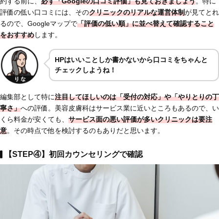
約する前に、
必ず「Googleの口コミ評価」も見ておきましょう
。特に
評価の低い口コミには、その
クリニックの
リアルな運営体制
が見てとれ
るので、Googleマップで
「評価の低い順」に並べ替えて確認すること
をおすすめ
します。
HPはいいことしか書かないから口コミをちゃんと
チェックしようね！
編集部として特に
注目してほしいのは
「受付の対応」
や
「やりとりの丁
寧さ」
への評価。美容皮膚科はサービス業に近いところもあるので、い
くら料金が安くても、
サービス面の悪い評価が多いクリニックは要注
意
。その時点で他を検討するのもありだと思います。
【STEP④】初回カウンセリングで確認