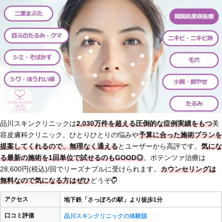
品川スキンクリニックは
2,030万件を超える圧倒的な症例実績をもつ
美
容皮膚科クリニック。ひとりひとりの悩みや
予算に合った施術プランを
提案
してくれるので、無理なく通える
とユーザーから高評です。
気にな
る最新の施術を1回単位で試せるのもGOOD◎
。ポテンツァ治療は
28,600円(税込)/回でリーズナブルに受けられます。
カウンセリングは
無料なので気になる方はぜひ
どうぞ
アクセス
地下鉄「さっぽろの駅」より徒歩1分
口コミ評価
品川スキンクリニックの体験談