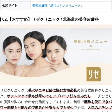
公式サイト
美容皮膚科「品川スキンクリニック」
02.【おすすめ】リゼクリニック / 北海道の美容皮膚科
リゼクリニックは
毛穴やニキビ跡に悩む女性必見
の美容皮膚科クリニッ
ク。
ポテンツァで最も効果のでるアプローチ法
を生みだし
、一人ひとり
の肌質や悩みに合わせた施術をしてくれます。無料で
麻酔を使用できパ
ワー調整も可能なので痛みが不安な人でも安心
です◎。
人気のポテンツ