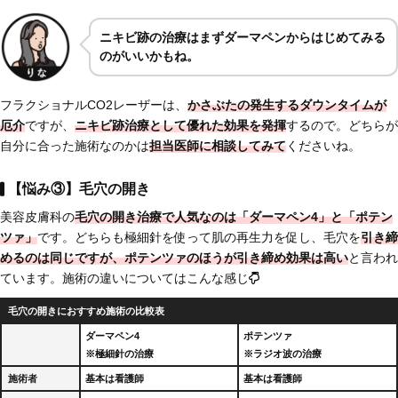
ニキビ跡の治療はまずダーマペンからはじめてみる
のがいいかもね。
フラクショナルCO2レーザーは、
かさぶたの発生するダウンタイムが
厄介
ですが、
ニキビ跡治療として
優れた効果を発揮
するので。どちらが
自分に合った施術なのかは
担当医師に相談してみて
くださいね。
【悩み③】毛穴の開き
美容皮膚科の
毛穴の開き治療で人気なのは「ダーマペン4」と「ポテン
ツァ」
です。どちらも極細針を使って肌の再生力を促し、毛穴を
引き締
めるのは同じですが、
ポテンツァのほうが引き締め効果は高い
と言われ
ています。施術の違いについてはこんな感じ
毛穴の開きにおすすめ施術の比較表
ダーマペン4
ポテンツァ
※極細針の治療
※ラジオ波の治療
施術者
基本は看護師
基本は看護師