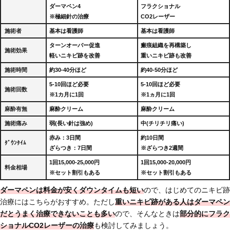
ダーマペン4
フラクショナル
※極細針の治療
CO2レーザー
施術者
基本は看護師
基本は看護師
ターンオーバー促進
瘢痕組織を再構築し
施術効果
軽いニキビ跡を改善
重いニキビ跡も改善
施術時間
約30-40分ほど
約40-50分ほど
5-10回ほど必要
5-10回ほど必要
施術回数
※1カ月に1回
※1ヵ月に1回
麻酔有無
麻酔クリーム
麻酔クリーム
施術痛み
弱(長い針は強め)
中(チリチリ痛い)
赤み：3日間
約10日間
ﾀﾞｳﾝﾀｲﾑ
ざらつき：7日間
※ざらつき2週間
1回15,000-25,000円
1回15,000-20,000円
料金相場
※セット割引もある
※セット割引もある
ダーマペンは料金が安くダウンタイムも短い
ので、はじめてのニキビ跡
治療にはこちらがおすすめ。ただし
重いニキビ跡がある人はダーマペン
だとうまく治療できないことも多い
ので、そんなときは
部分的にフラク
ショナルCO2レーザーの治療
も検討してみましょう。