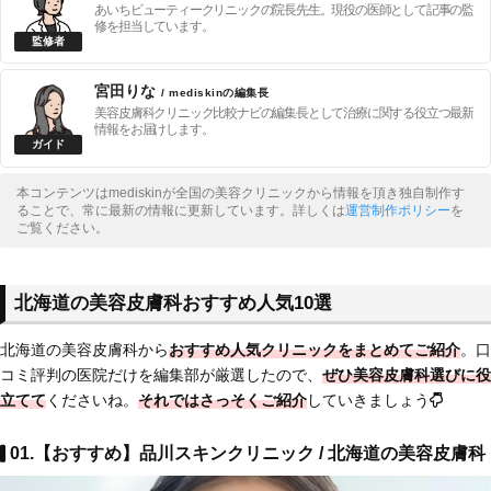
あいちビューティークリニックの院長先生。現役の医師として記事の監
修を担当しています。
宮田りな
/ mediskinの編集長
美容皮膚科クリニック比較ナビの編集長として治療に関する役立つ最新
情報をお届けします。
本コンテンツはmediskinが全国の美容クリニックから情報を頂き独自制作す
ることで、常に最新の情報に更新しています。詳しくは
運営制作ポリシー
を
ご覧ください。
北海道の美容皮膚科おすすめ人気10選
北海道の美容皮膚科から
おすすめ人気クリニックをまとめてご紹介
。口
コミ評判の医院だけを編集部が厳選したので、
ぜひ美容皮膚科選びに役
立てて
くださいね。
それではさっそくご紹介
していきましょう
01.【おすすめ】品川スキンクリニック / 北海道の美容皮膚科