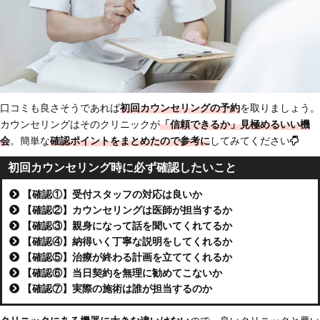
口コミも良さそうであれば
初回カウンセリングの予約
を取りましょう。
カウンセリングはそのクリニックが
「信頼できるか」見極めるいい機
会
。簡単な
確認ポイントをまとめたので参考に
してみてください
初回カウンセリング時に必ず確認したいこと
【確認①】受付スタッフの対応は良いか
【確認②】カウンセリングは医師が担当するか
【確認③】親身になって話を聞いてくれてるか
【確認④】納得いく丁寧な説明をしてくれるか
【確認⑤】治療が終わる計画を立ててくれるか
【確認⑥】当日契約を無理に勧めてこないか
【確認⑦】実際の施術は誰が担当するのか