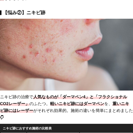
【悩み②】ニキビ跡
ニキビ跡の治療で
人気なものが「ダーマペン4」と「フラクショナル
CO2レーザー」
のふたつ。
軽いニキビ跡にはダーマペン
を、
重いニキ
ビ跡にはレーザー
がそれぞれ効果的。施術の違いを簡単にまとめました
ニキビ跡におすすめ施術の比較表