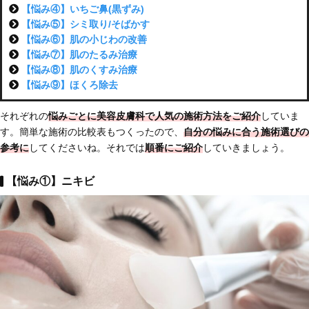
【悩み④】いちご鼻(黒ずみ)
【悩み⑤】シミ取り/そばかす
【悩み⑥】肌の小じわの改善
【悩み⑦】肌のたるみ治療
【悩み⑧】肌のくすみ治療
【悩み⑨】ほくろ除去
それぞれの
悩みごとに美容皮膚科で人気の施術方法をご紹介
していま
す。簡単な施術の比較表もつくったので、
自分の悩みに合う施術選びの
参考に
してくださいね。それでは
順番にご紹介
していきましょう。
【悩み①】ニキビ