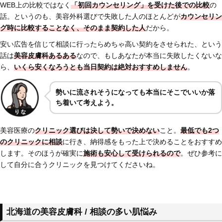
WEB上の比較ではなく
「初回カウンセリング」を受けた後での比較
の
話。というのも、美容外科選びで失敗した人のほとんどが
カウンセリン
グ時に比較することなく、そのまま契約した人
だから。
安い広告を信じて相談に行ったらめちゃ高い契約をさせられた、という
話は
美容皮膚科あるある
なので、もしあなたが本当に失敗したくないな
ら、
いくら安くなろうとも当日契約は絶対おすすめしません
。
勢いに流されそうになっても本当にそこでいいか落
ち着いて考えよう。
美容医療の
クリニック選びは決して勢いで決めない
こと。
最低でも2つ
のクリニックに相談
に行き、納得感をもった上で決めることをおすすめ
します。そのほうが確実に
施術も安心して受けられるので
。ぜひ参考に
して自分に合うクリニックを見つけてくださいね。
北海道の美容皮膚科 / 相談の多い肌悩み