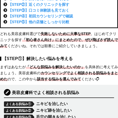
【STEP②】近くのクリニックを探す
【STEP③】口コミ体験談も見ておく
【STEP④】初回カウンセリングで確認
【STEP⑤】他の店舗としっかり比較
どれも美容皮膚科選びで
失敗しないために大事なSTEP
。はじめてクリ
ニックを探す
「初心者さん向け」にまとめた
ので、ぜひ飛ばさず読んで
みて
くださいね。それでは順番にご紹介していきましょう。
【STEP①】解決したい悩みを考える
まずはあなたが
「どんな肌悩みを解決したいのか」
を具体的に考えてみ
ましょう。美容皮膚科の
カウンセリングでよく相談される肌悩みをまと
めた
ので、この中から
該当する悩みを選んでみて
ください
美容皮膚科でよく相談される肌悩み
ニキビを治したい
よくある肌悩み①
ニキビ跡を治したい
よくある肌悩み②
毛穴の開きを治したい
よくある肌悩み③