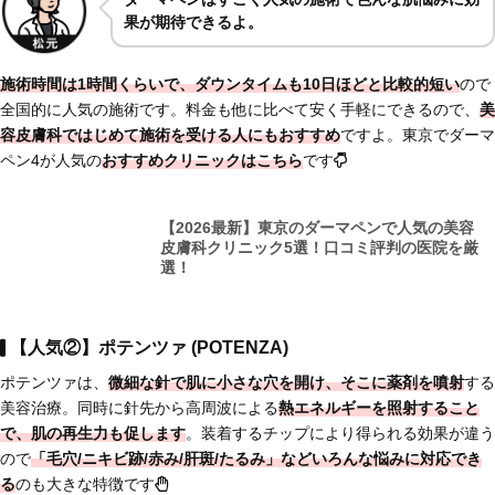
果が期待できるよ。
施術時間は1時間くらいで、ダウンタイムも10日ほどと比較的短い
ので
全国的に人気の施術です。料金も他に比べて安く手軽にできるので、
美
容皮膚科ではじめて施術を受ける人にもおすすめ
ですよ。東京でダーマ
ペン4が人気の
おすすめクリニックはこちら
です
【2026最新】東京のダーマペンで人気の美容
皮膚科クリニック5選！口コミ評判の医院を厳
選！
【人気②】ポテンツァ (POTENZA)
ポテンツァは、
微細な針で肌に小さな穴を開け、そこに薬剤を噴射
する
美容治療。同時に針先から高周波による
熱エネルギーを照射すること
で、肌の再生力も促します
。装着するチップにより得られる効果が違う
ので
「毛穴/ニキビ跡/赤み/肝斑/たるみ」などいろんな悩みに対応でき
る
のも大きな特徴です