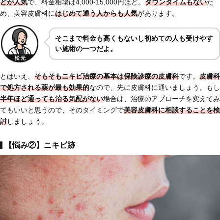
どが人気
で、料金相場は4,000-15,000円ほど。
ダウンタイムもない
た
め、美容皮膚科に
はじめ
て通う人からも人気
があります。
そこまで料金も高くもないし初めての人も受けやす
い施術の一つだよ。
とはいえ、
そもそもニキビ治療の基本は保険診療の皮膚科
です。
皮膚科
で処方される薬が最も効果的
なので、先に皮膚科に通いましょう。もし
半年ほど通っても治る気配がない
場合は、治療のアプローチを変えてみ
てもいいと思うので、そのタイミングで
美容皮膚科に相談することを検
討
しましょう。
【悩み②】ニキビ跡