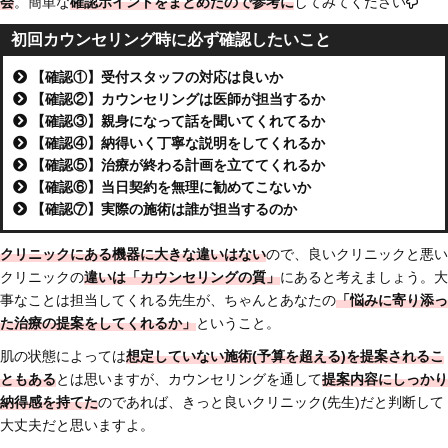
会
。簡単な
確認ポイントをまとめたので参考に
してみてください
初回カウンセリング時に必ず確認したいこと
【確認①】受付スタッフの対応は良いか
【確認②】カウンセリングは医師が担当するか
【確認③】親身になって話を聞いてくれてるか
【確認④】納得いく丁寧な説明をしてくれるか
【確認⑤】治療が終わる計画を立ててくれるか
【確認⑥】当日契約を無理に勧めてこないか
【確認⑦】実際の施術は誰が担当するのか
クリニックにある機器に大きな違いはない
ので、良いクリニックと悪い
クリニックの
違いは「
カウンセリングの質」
にあると考えましょう。大
事なことは担当してくれる先生が、ちゃんとあなたの
「悩みに寄り添っ
た治療の提案をしてくれるか」
ということ。
肌の状態によっては
想定していない施術(予算を超える)を提案されるこ
ともある
とは思いますが、カウンセリングを通して
提案内容にしっかり
納得感を持てた
のであれば、きっと良いクリニック(先生)だと判断して
大丈夫だと思いますよ。