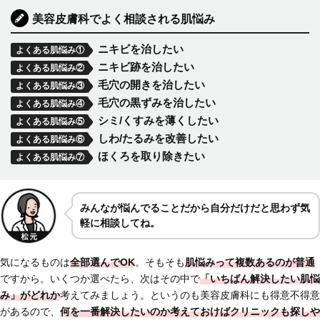
美容皮膚科でよく相談される肌悩み
ニキビを治したい
よくある肌悩み①
ニキビ跡を治したい
よくある肌悩み②
毛穴の開きを治したい
よくある肌悩み③
毛穴の黒ずみを治したい
よくある肌悩み④
シミ/くすみを薄くしたい
よくある肌悩み⑤
しわ/たるみを改善したい
よくある肌悩み⑥
ほくろを取り除きたい
よくある肌悩み⑦
みんなが悩んでることだから自分だけだと思わず気
軽に相談してね。
気になるものは
全部選んでOK
。そもそも
肌悩みって複数あるのが普通
ですから。いくつか選べたら、次はその中で
「いちばん解決したい肌悩
み」がどれか
考えてみましょう。というのも美容皮膚科にも得意不得意
があるので、
何を一番解決したいのか考えておけば
クリニックも探しや