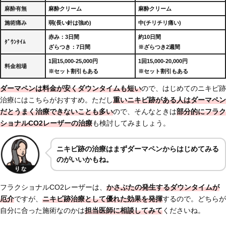
麻酔有無
麻酔クリーム
麻酔クリーム
施術痛み
弱(長い針は強め)
中(チリチリ痛い)
赤み：3日間
約10日間
ﾀﾞｳﾝﾀｲﾑ
ざらつき：7日間
※ざらつき2週間
1回15,000-25,000円
1回15,000-20,000円
料金相場
※セット割引もある
※セット割引もある
ダーマペンは料金が安くダウンタイムも短い
ので、はじめてのニキビ跡
治療にはこちらがおすすめ。ただし
重いニキビ跡がある人はダーマペン
だとうまく治療できないことも多い
ので、そんなときは
部分的にフラク
ショナルCO2レーザーの治療
も検討してみましょう。
ニキビ跡の治療はまずダーマペンからはじめてみる
のがいいかもね。
フラクショナルCO2レーザーは、
かさぶたの発生するダウンタイムが
厄介
ですが、
ニキビ跡治療として
優れた効果を発揮
するので。どちらが
自分に合った施術なのかは
担当医師に相談してみて
くださいね。