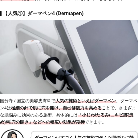
【人気①】ダーマペン4 (Dermapen)
国分寺 / 国立の美容皮膚科で
人気の施術といえばダーマペン
。ダーマペ
ン4は
極細の針で肌に穴を開け、自己修復力を高める
ことで、さまざま
な肌悩みに効果のある施術。具体的には
「小じわ/たるみ/ニキビ跡(浅
め)/毛穴の開き」などへの幅広い効果が期待
できます。
ダーマペンはすごく人気の施術で色んな肌悩みに効