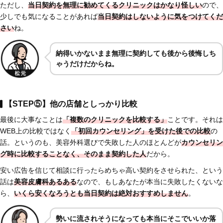
ただし、
当日契約を無理に勧めてくるクリニックはかなり怪しい
ので、
少しでも気になることがあれば
当日契約はしないように気をつけてくだ
さい
ね。
納得いかないまま無理に契約しても後から後悔しち
ゃうだけだからね。
【STEP⑤】他の店舗としっかり比較
最後に大事なことは
「複数のクリニックを比較する」
ことです。それは
WEB上の比較ではなく
「初回カウンセリング」を受けた後での比較
の
話。というのも、美容外科選びで失敗した人のほとんどが
カウンセリン
グ時に比較することなく、そのまま契約した人
だから。
安い広告を信じて相談に行ったらめちゃ高い契約をさせられた、という
話は
美容皮膚科あるある
なので、もしあなたが本当に失敗したくないな
ら、
いくら安くなろうとも当日契約は絶対おすすめしません
。
勢いに流されそうになっても本当にそこでいいか落