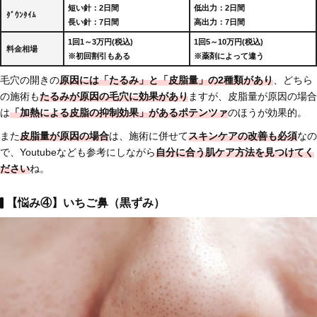
短い針：2日間
低出力：2日間
ﾀﾞｳﾝﾀｲﾑ
長い針：7日間
高出力：7日間
1回1～3万円(税込)
1回5～10万円(税込)
料金相場
※初回割引もある
※薬剤によって違う
毛穴の開きの
原因には「たるみ」と「皮脂量」の2種類があり
、どちら
の施術も
たるみが原因の毛穴に効果があり
ますが、皮脂量が原因の場合
は
「加熱による皮脂の抑制効果」があるポテンツァ
のほうが効果的。
また
皮脂量が原因の場合
は、施術に併せて
スキンケアの改善も必須
なの
で、Youtubeなども参考にしながら
自分に合う肌ケア方法を見つけてく
ださい
ね。
【悩み④】いちご鼻（黒ずみ）