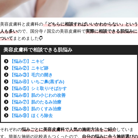
美容皮膚科と皮膚科の
「どちらに相談すればいいかわからない」という
人も多い
ので、国分寺 / 国立の美容皮膚科で
実際に相談できる肌悩みに
ついて
まとめました
美容皮膚科で相談できる肌悩み
【悩み①】ニキビ
【悩み②】ニキビ跡
【悩み③】毛穴の開き
【悩み④】いちご鼻(黒ずみ)
【悩み⑤】シミ取り/そばかす
【悩み⑥】肌の小じわの改善
【悩み⑦】肌のたるみ治療
【悩み⑧】肌のくすみ治療
【悩み⑨】ほくろ除去
それぞれの
悩みごとに美容皮膚科で人気の施術方法をご紹介
していま
す。簡単な施術の比較表もつくったので、
自分の悩みに合う施術選びの