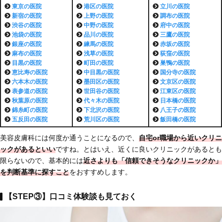
東京の医院
港区
の医院
立川
の医院
新宿
の医院
上野
の医院
調布
の医院
渋谷
の医院
中野
の医院
府中
の医院
池袋
の医院
品川
の医院
三鷹
の医院
銀座
の医院
練馬
の医院
赤坂
の医院
麻布
の医院
浅草
の医院
荻窪
の医院
目黒
の医院
町田
の医院
巣鴨
の医院
恵比寿
の医院
中目黒
の医院
国分寺
の医院
六本木
の医院
墨田区
の医院
文京区
の医院
表参道
の医院
世田谷
の医院
江東区
の医院
秋葉原
の医院
代々木
の医院
日本橋
の医院
錦糸町
の医院
下北沢
の医院
八王子
の医院
五反田
の医院
荒川区
の医院
飯田橋
の医院
美容皮膚科には何度か通うことになるので、
自宅or職場から近いクリニ
ックがあるといい
ですね。とはいえ、近くに良いクリニックがあるとも
限らないので、基本的には
近さよりも「信頼できそうなクリニックか」
を判断基準に探すこと
をおすすめします。
【STEP③】口コミ体験談も見ておく