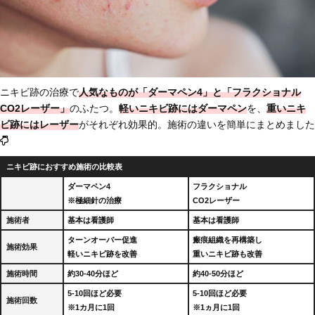
ニキビ跡の治療で
人気なものが「ダーマペン4」と「フラクショナル
CO2レーザー」
のふたつ。
軽いニキビ跡にはダーマペン
を、
重いニキ
ビ跡にはレーザー
がそれぞれ効果的。施術の違いを簡単にまとめました
ニキビ跡におすすめ施術の比較表
ダーマペン4
フラクショナル
※極細針の治療
CO2レーザー
施術者
基本は看護師
基本は看護師
ターンオーバー促進
瘢痕組織を再構築し
施術効果
軽いニキビ跡を改善
重いニキビ跡も改善
施術時間
約30-40分ほど
約40-50分ほど
5-10回ほど必要
5-10回ほど必要
施術回数
※1カ月に1回
※1ヵ月に1回