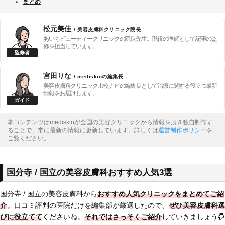
まとめ
松元美佳
/ 美容皮膚科クリニック院長
あいちビューティークリニックの院長先生。現役の医師として記事の監
修を担当しています。
宮田りな
/ mediskinの編集長
美容皮膚科クリニック比較ナビの編集長として治療に関する役立つ最新
情報をお届けします。
本コンテンツはmediskinが全国の美容クリニックから情報を頂き独自制作す
ることで、常に最新の情報に更新しています。詳しくは
運営制作ポリシー
を
ご覧ください。
国分寺 / 国立の美容皮膚科おすすめ人気3選
国分寺 / 国立の美容皮膚科から
おすすめ人気クリニックをまとめてご紹
介
。口コミ評判の医院だけを編集部が厳選したので、
ぜひ美容皮膚科選
びに役立てて
くださいね。
それではさっそくご紹介
していきましょう