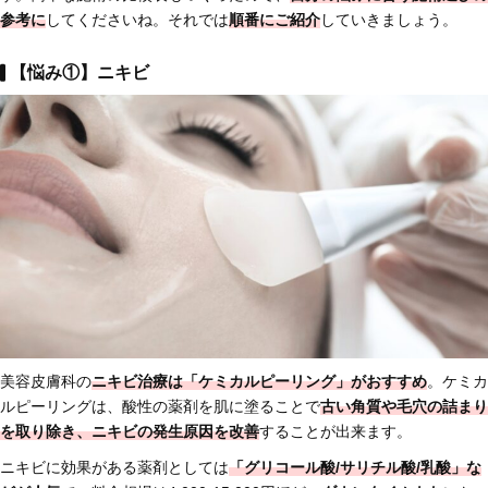
参考に
してくださいね。それでは
順番にご紹介
していきましょう。
【悩み①】ニキビ
美容皮膚科の
ニキビ治療は「ケミカルピーリング」がおすすめ
。ケミカ
ルピーリングは、酸性の薬剤を肌に塗ることで
古い角質や毛穴の詰まり
を取り除き、ニキビの発生原因を改善
することが出来ます。
ニキビに効果がある薬剤としては
「グリコール酸/サリチル酸/乳酸」な