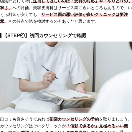
編集部として特に
注目してほしいのは
「受付の対応」
や
「やりとりの丁
寧さ」
への評価。美容皮膚科はサービス業に近いところもあるので、い
くら料金が安くても、
サービス面の悪い評価が多いクリニックは要注
意
。その時点で他を検討するのもありだと思います。
【STEP④】初回カウンセリングで確認
口コミも良さそうであれば
初回カウンセリングの予約
を取りましょう。
カウンセリングはそのクリニックが
「信頼できるか」見極めるいい機