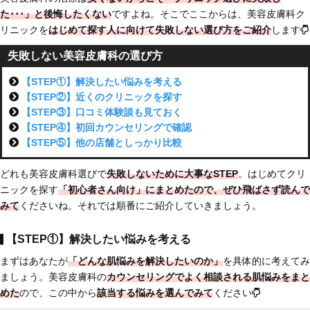
た･･･」と後悔したくない
ですよね。そこでここからは、美容皮膚科ク
リニックを
はじめて探す人に向けて
失敗しない選び方をご紹介
します
失敗しない美容皮膚科の選び方
【STEP①】解決したい悩みを考える
【STEP②】近くのクリニックを探す
【STEP③】口コミ体験談も見ておく
【STEP④】初回カウンセリングで確認
【STEP⑤】他の店舗としっかり比較
どれも美容皮膚科選びで
失敗しないために大事なSTEP
。はじめてクリ
ニックを探す
「初心者さん向け」にまとめた
ので、ぜひ飛ばさず読んで
みて
くださいね。それでは順番にご紹介していきましょう。
【STEP①】解決したい悩みを考える
まずはあなたが
「どんな肌悩みを解決したいのか」
を具体的に考えてみ
ましょう。美容皮膚科の
カウンセリングでよく相談される肌悩みをまと
めた
ので、この中から
該当する悩みを選んでみて
ください