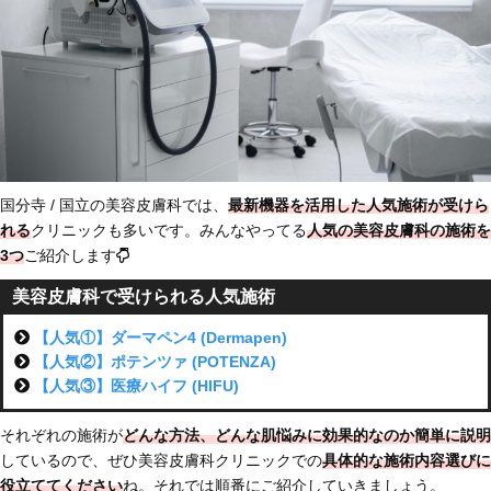
国分寺 / 国立の美容皮膚科では、
最新機器を活用した人気施術が受けら
れる
クリニックも多いです。みんなやってる
人気の美容皮膚科の施術を
3つ
ご紹介します
美容皮膚科で受けられる人気施術
【人気①】ダーマペン4 (Dermapen)
【人気②】ポテンツァ (POTENZA)
【人気③】医療ハイフ (HIFU)
それぞれの施術が
どんな方法、どんな肌悩みに効果的なのか簡単に説明
しているので、ぜひ美容皮膚科クリニックでの
具体的な施術内容選びに
役立ててください
ね。それでは順番にご紹介していきましょう。