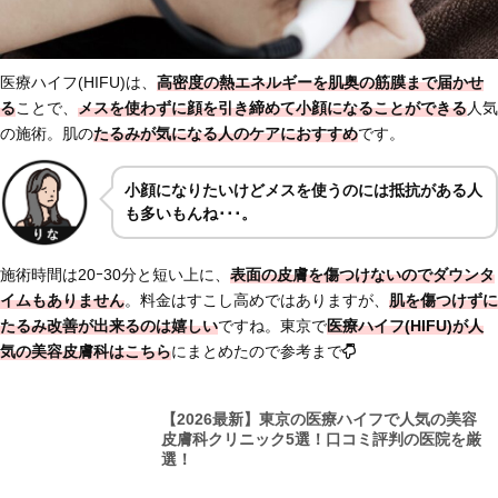
医療ハイフ(HIFU)は、
高密度の熱エネルギーを肌奥の筋膜まで届かせ
る
ことで、
メスを使わずに顔を引き締めて小顔になることができる
人気
の施術。肌の
たるみが気になる人のケアにおすすめ
です。
小顔になりたいけどメスを使うのには抵抗がある人
も多いもんね･･･。
施術時間は20ｰ30分と短い上に、
表面の皮膚を傷つけないのでダウンタ
イムもありません
。料金はすこし高めではありますが、
肌を傷つけずに
たるみ改善が出来るのは嬉しい
ですね。東京で
医療ハイフ(HIFU)が人
気の美容皮膚科はこちら
にまとめたので参考まで
【2026最新】東京の医療ハイフで人気の美容
皮膚科クリニック5選！口コミ評判の医院を厳
選！