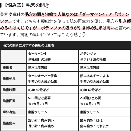
【悩み③】毛穴の開き
美容皮膚科の
毛穴の開き治療で人気なのは「ダーマペン4」と「ポテン
ツァ」
です。どちらも極細針を使って肌の再生力を促し、毛穴を
引き締
めるのは同じですが、
ポテンツァのほうが引き締め効果は高い
と言われ
ています。施術の違いについてはこんな感じ
毛穴の開きにおすすめ施術の比較表
ダーマペン4
ポテンツァ
※極細針の治療
※ラジオ波の治療
施術者
基本は看護師
基本は看護師
ターンオーバー促進
熱エネルギーによる
施術効果
毛穴の引き締め効果
毛穴の引き締め効果
施術時間
約30-40分ほど
約50-60分ほど
5-10回ほど必要
2-3回ほど必要
施術回数
※1カ月に1回
※1ヵ月に1回
麻酔有無
麻酔クリーム
麻酔クリーム
短い針：痛み弱い
痛み弱め：ほほ
施術痛み
長い針：痛み強め
痛み強め：それ以外