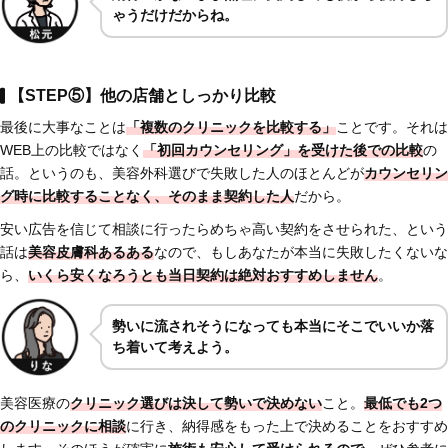
ゃうだけだからね。
【STEP⑤】他の店舗としっかり比較
最後に大事なことは
「複数のクリニックを比較する」
ことです。それは
WEB上の比較ではなく
「初回カウンセリング」を受けた後での比較
の
話。というのも、美容外科選びで失敗した人のほとんどが
カウンセリン
グ時に比較することなく、そのまま契約した人
だから。
安い広告を信じて相談に行ったらめちゃ高い契約をさせられた、という
話は
美容皮膚科あるある
なので、もしあなたが本当に失敗したくないな
ら、
いくら安くなろうとも当日契約は絶対おすすめしません
。
勢いに流されそうになっても本当にそこでいいか落
ち着いて考えよう。
美容医療の
クリニック選びは決して勢いで決めない
こと。
最低でも2つ
のクリニックに相談
に行き、納得感をもった上で決めることをおすすめ