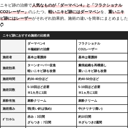
ニキビ跡の治療で
人気なものが「ダーマペン4」と「フラクショナル
CO2レーザー」
のふたつ。
軽いニキビ跡にはダーマペン
を、
重いニキ
ビ跡にはレーザー
がそれぞれ効果的。施術の違いを簡単にまとめました
ニキビ跡におすすめ施術の比較表
ダーマペン4
フラクショナル
※極細針の治療
CO2レーザー
施術者
基本は看護師
基本は看護師
ターンオーバー促進
瘢痕組織を再構築し
施術効果
軽いニキビ跡を改善
重いニキビ跡も改善
施術時間
約30-40分ほど
約40-50分ほど
5-10回ほど必要
5-10回ほど必要
施術回数
※1カ月に1回
※1ヵ月に1回
麻酔有無
麻酔クリーム
麻酔クリーム
施術痛み
弱(長い針は強め)
中(チリチリ痛い)
赤み：3日間
約10日間
ﾀﾞｳﾝﾀｲﾑ
ざらつき：7日間
※ざらつき2週間