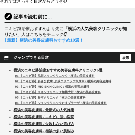
それではさっそく目次からどうぞ
記事を読む前に…
ニキビ跡治療おすすめより先に
「横浜の人気美容クリニックが知
りたい」
人はこちらをチェック
【最新】横浜の美容皮膚科おすすめ10選！
ジャンプできる目次
横浜のニキビ跡治療おすすめ美容皮膚科クリニック6選
01.【ニキビ跡】品川スキンクリニック / 横浜の美容皮膚科
02.【ニキビ跡】あさひ皮膚･形成クリニック本厚木 / 横浜の美容皮膚科
03.【ニキビ跡】MIO SKIN CLINIC / 横浜の美容皮膚科
04.【ニキビ跡】スキンクリニック相模大野 / 横浜の美容皮膚科
05.【ニキビ跡】杉本クリニック / 横浜の美容皮膚科
06.【ニキビ跡】ジュンクリニックたまプラーザ / 横浜の美容皮膚科
横浜の美容皮膚科 / 最新式の人気施術
横浜の美容皮膚科 / ニキビに強い医院
横浜の美容皮膚科 / 失敗しない選び方
横浜の美容皮膚科 / 相談の多い肌悩み