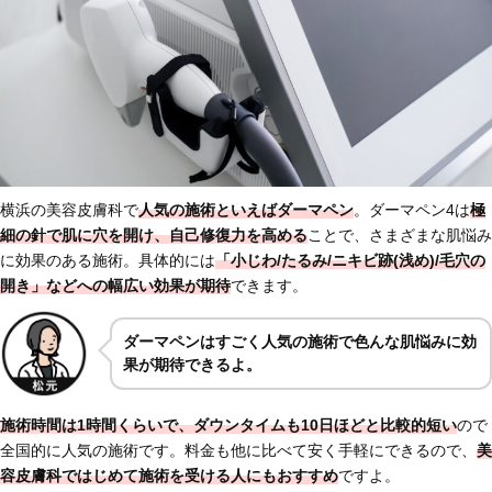
横浜の美容皮膚科で
人気の施術といえばダーマペン
。ダーマペン4は
極
細の針で肌に穴を開け、自己修復力を高める
ことで、さまざまな肌悩み
に効果のある施術。具体的には
「小じわ/たるみ/ニキビ跡(浅め)/毛穴の
開き」などへの幅広い効果が期待
できます。
ダーマペンはすごく人気の施術で色んな肌悩みに効
果が期待できるよ。
施術時間は1時間くらいで、ダウンタイムも10日ほどと比較的短い
ので
全国的に人気の施術です。料金も他に比べて安く手軽にできるので、
美
容皮膚科ではじめて施術を受ける人にもおすすめ
ですよ。