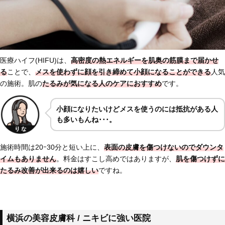
医療ハイフ(HIFU)は、
高密度の熱エネルギーを肌奥の筋膜まで届かせ
る
ことで、
メスを使わずに顔を引き締めて小顔になることができる
人気
の施術。肌の
たるみが気になる人のケアにおすすめ
です。
小顔になりたいけどメスを使うのには抵抗がある人
も多いもんね･･･。
施術時間は20ｰ30分と短い上に、
表面の皮膚を傷つけないのでダウンタ
イムもありません
。料金はすこし高めではありますが、
肌を傷つけずに
たるみ改善が出来るのは嬉しい
ですね。
横浜の美容皮膚科 / ニキビに強い医院