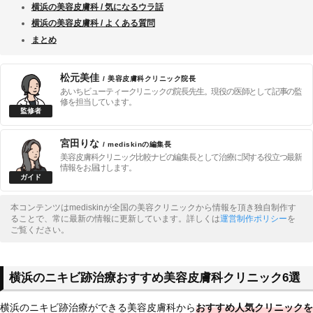
横浜の美容皮膚科 / 気になるウラ話
横浜の美容皮膚科 / よくある質問
まとめ
松元美佳
/ 美容皮膚科クリニック院長
あいちビューティークリニックの院長先生。現役の医師として記事の監
修を担当しています。
宮田りな
/ mediskinの編集長
美容皮膚科クリニック比較ナビの編集長として治療に関する役立つ最新
情報をお届けします。
本コンテンツはmediskinが全国の美容クリニックから情報を頂き独自制作す
ることで、常に最新の情報に更新しています。詳しくは
運営制作ポリシー
を
ご覧ください。
横浜のニキビ跡治療おすすめ美容皮膚科クリニック6選
横浜のニキビ跡治療ができる美容皮膚科から
おすすめ人気クリニックを