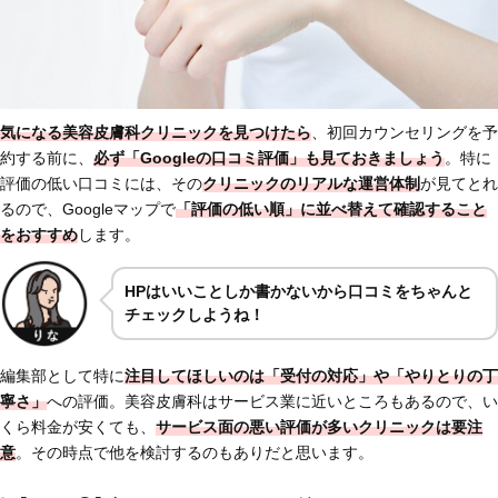
気になる美容皮膚科クリニックを見つけたら
、初回カウンセリングを予
約する前に、
必ず「Googleの口コミ評価」も見ておきましょう
。特に
評価の低い口コミには、その
クリニックの
リアルな運営体制
が見てとれ
るので、Googleマップで
「評価の低い順」に並べ替えて確認すること
をおすすめ
します。
HPはいいことしか書かないから口コミをちゃんと
チェックしようね！
編集部として特に
注目してほしいのは
「受付の対応」
や
「やりとりの丁
寧さ」
への評価。美容皮膚科はサービス業に近いところもあるので、い
くら料金が安くても、
サービス面の悪い評価が多いクリニックは要注
意
。その時点で他を検討するのもありだと思います。