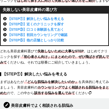
リニックを
はじめて探す人に向けて
失敗しない選び方をご紹介
します
失敗しない美容皮膚科の選び方
【STEP①】解決したい悩みを考える
【STEP②】近くのクリニックを探す
【STEP③】口コミ体験談も見ておく
【STEP④】初回カウンセリングで確認
【STEP⑤】他の店舗としっかり比較
どれも美容皮膚科選びで
失敗しないために大事なSTEP
。はじめてクリ
ニックを探す
「初心者さん向け」にまとめた
ので、ぜひ飛ばさず読んで
みて
くださいね。それでは順番にご紹介していきましょう。
【STEP①】解決したい悩みを考える
まずはあなたが
「どんな肌悩みを解決したいのか」
を具体的に考えてみ
ましょう。美容皮膚科の
カウンセリングでよく相談される肌悩みをまと
めた
ので、この中から
該当する悩みを選んでみて
ください
美容皮膚科でよく相談される肌悩み