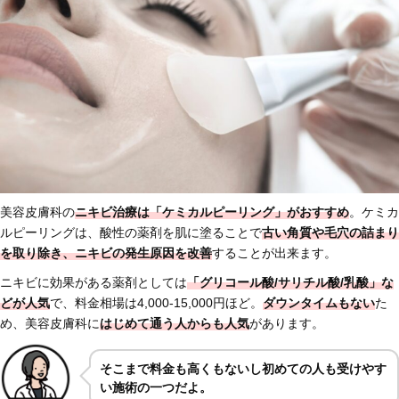
美容皮膚科の
ニキビ治療は「ケミカルピーリング」がおすすめ
。ケミカ
ルピーリングは、酸性の薬剤を肌に塗ることで
古い角質や毛穴の詰まり
を取り除き、ニキビの発生原因を改善
することが出来ます。
ニキビに効果がある薬剤としては
「グリコール酸/サリチル酸/乳酸」な
どが人気
で、料金相場は4,000-15,000円ほど。
ダウンタイムもない
た
め、美容皮膚科に
はじめ
て通う人からも人気
があります。
そこまで料金も高くもないし初めての人も受けやす
い施術の一つだよ。