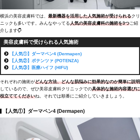
横浜の美容皮膚科では、
最新機器を活用した人気施術が受けられる
クリ
ニックも多いです。みんなやってる
人気の美容皮膚科の施術を3つ
ご紹
介します
美容皮膚科で受けられる人気施術
【人気①】ダーマペン4 (Dermapen)
【人気②】ポテンツァ (POTENZA)
【人気③】医療ハイフ (HIFU)
それぞれの施術が
どんな方法、どんな肌悩みに効果的なのか簡単に説明
しているので、ぜひ美容皮膚科クリニックでの
具体的な施術内容選びに
役立ててください
ね。それでは順番にご紹介していきましょう。
【人気①】ダーマペン4 (Dermapen)