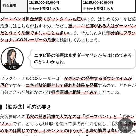
1回15,000-25,000円
1回15,000-20,000円
料金相場
※セット割引もある
※セット割引もある
ダーマペンは料金が安くダウンタイムも短い
ので、はじめてのニキビ跡
治療にはこちらがおすすめ。ただし
重いニキビ跡がある人はダーマペン
だとうまく治療できないことも多い
ので、そんなときは
部分的にフラク
ショナルCO2レーザーの治療
も検討してみましょう。
ニキビ跡の治療はまずダーマペンからはじめてみる
のがいいかもね。
フラクショナルCO2レーザーは、
かさぶたの発生するダウンタイムが
厄介
ですが、
ニキビ跡治療として
優れた効果を発揮
するので。どちらが
自分に合った施術なのかは
担当医師に相談してみて
くださいね。
【悩み③】毛穴の開き
美容皮膚科の
毛穴の開き治療で人気なのは「ダーマペン4」と「ポテン
目次に
ツァ」
です。どちらも極細針を使って肌の再生力を促し、毛穴を
引き締
戻る
めるのは同じですが、
ポテンツァのほうが引き締め効果は高い
と言われ