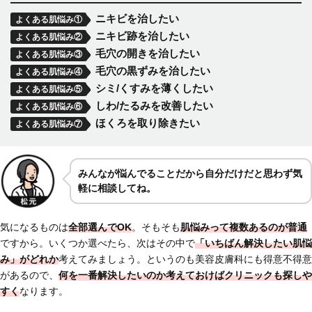
ニキビを治したい
よくある肌悩み①
ニキビ跡を治したい
よくある肌悩み②
毛穴の開きを治したい
よくある肌悩み③
毛穴の黒ずみを治したい
よくある肌悩み④
シミ/くすみを薄くしたい
よくある肌悩み⑤
しわ/たるみを改善したい
よくある肌悩み⑥
ほくろを取り除きたい
よくある肌悩み⑦
みんなが悩んでることだから自分だけだと思わず気
軽に相談してね。
気になるものは
全部選んでOK
。そもそも
肌悩みって複数あるのが普通
ですから。いくつか選べたら、次はその中で
「いちばん解決したい肌悩
み」がどれか
考えてみましょう。というのも美容皮膚科にも得意不得意
があるので、
何を一番解決したいのか考えておけば
クリニックも探しや
すく
なります。