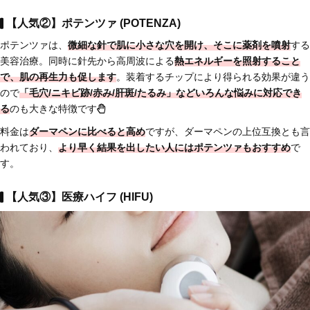
【人気②】ポテンツァ (POTENZA)
ポテンツァは、
微細な針で肌に小さな穴を開け、そこに薬剤を噴射
する
美容治療。同時に針先から高周波による
熱エネルギーを照射すること
で、肌の再生力も促します
。装着するチップにより得られる効果が違う
ので
「毛穴/ニキビ跡/赤み/肝斑/たるみ」などいろんな悩みに対応でき
る
のも大きな特徴です
料金は
ダーマペンに比べると高め
ですが、ダーマペンの上位互換とも言
われており、
より早く結果を出したい人にはポテンツァもおすすめ
で
す。
【人気③】医療ハイフ (HIFU)