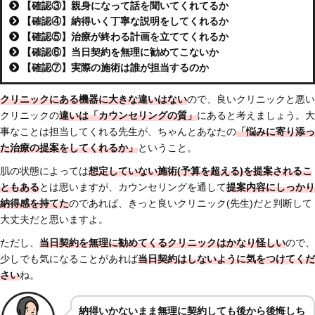
【確認③】親身になって話を聞いてくれてるか
【確認④】納得いく丁寧な説明をしてくれるか
【確認⑤】治療が終わる計画を立ててくれるか
【確認⑥】当日契約を無理に勧めてこないか
【確認⑦】実際の施術は誰が担当するのか
クリニックにある機器に大きな違いはない
ので、良いクリニックと悪い
クリニックの
違いは「
カウンセリングの質」
にあると考えましょう。大
事なことは担当してくれる先生が、ちゃんとあなたの
「悩みに寄り添っ
た治療の提案をしてくれるか」
ということ。
肌の状態によっては
想定していない施術(予算を超える)を提案されるこ
ともある
とは思いますが、カウンセリングを通して
提案内容にしっかり
納得感を持てた
のであれば、きっと良いクリニック(先生)だと判断して
大丈夫だと思いますよ。
ただし、
当日契約を無理に勧めてくるクリニックはかなり怪しい
ので、
少しでも気になることがあれば
当日契約はしないように気をつけてくだ
さい
ね。
納得いかないまま無理に契約しても後から後悔しち