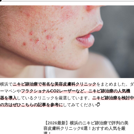
横浜で
ニキビ跡治療で有名な美容皮膚科クリニック
をまとめました。ダ
ーマペンや
フラクショナルCO2レーザーなど、ニキビ跡治療の人気機
器を導入
しているクリニックを厳選しています。
ニキビ跡治療を検討中
の方はぜひこちらの記事を参考に
してみてください
【2026最新】横浜のニキビ跡治療で評判の美
容皮膚科クリニック6選！おすすめ人気を厳
選！