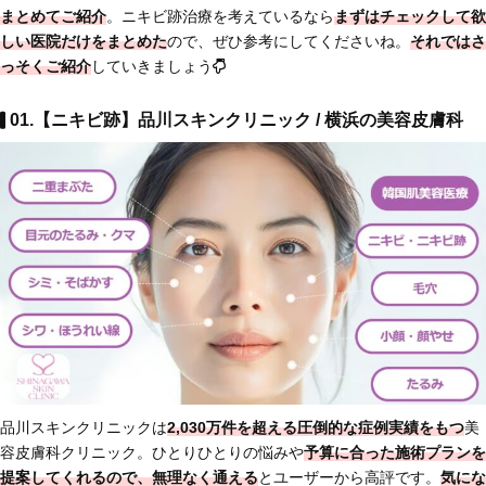
まとめてご紹介
。ニキビ跡治療を考えているなら
まずはチェックして欲
しい医院だけ
をまとめた
ので、ぜひ参考にしてくださいね。
それではさ
っそくご紹介
していきましょう
01.【ニキビ跡】品川スキンクリニック / 横浜の美容皮膚科
品川スキンクリニックは
2,030万件を超える圧倒的な症例実績をもつ
美
容皮膚科クリニック。ひとりひとりの悩みや
予算に合った施術プランを
提案
してくれるので、無理なく通える
とユーザーから高評です。
気にな